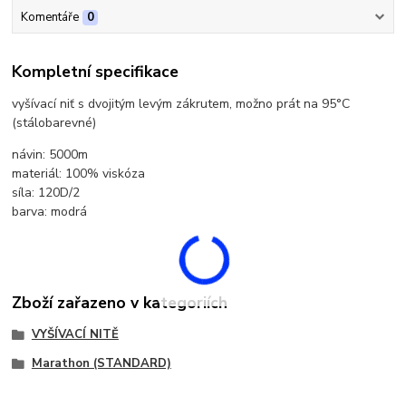
Komentáře
0
Kompletní specifikace
vyšívací niť s dvojitým levým zákrutem, možno prát na 95°C
(stálobarevné)
návin: 5000m
materiál: 100% viskóza
síla: 120D/2
barva: modrá
Zboží zařazeno v kategoriích
VYŠÍVACÍ NITĚ
Marathon (STANDARD)