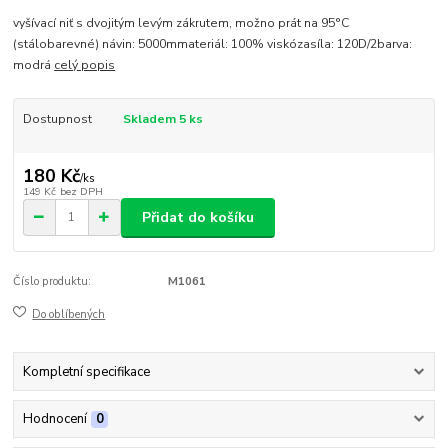
vyšívací niť s dvojitým levým zákrutem, možno prát na 95°C
(stálobarevné) návin: 5000mmateriál: 100% viskózasíla: 120D/2barva:
modrá
celý popis
Dostupnost
Skladem 5 ks
180 Kč
/
ks
149 Kč
bez DPH
Přidat do košíku
Číslo produktu:
M1061
Do oblíbených
Kompletní specifikace
Hodnocení
0