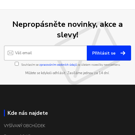
Nepropásněte novinky, akce a
slevy!
Přihlásit se
Souhlasím se
zpracováním osobních údajů
za účelem rozesílky newsletteru.
Můžete se kdykoli odhlásit. Zasíláme jednou za 14 dní.
Kde nás najdete
VYŠÍVANÝ OBCHŮDEK