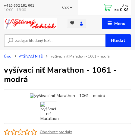
0
ks
+420 602 181 001
CZK
za
0 Kč
10:00 - 18:00
Menu
Hledat
Úvod
VYŠÍVACÍ NITĚ
vyšívací niť Marathon - 1061 - modrá
vyšívací niť Marathon - 1061 -
modrá
Ohodnotit produkt