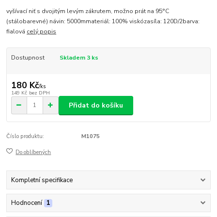
vyšívací niť s dvojitým levým zákrutem, možno prát na 95°C
(stálobarevné) návin: 5000mmateriál: 100% viskózasíla: 120D/2barva:
fialová
celý popis
Dostupnost
Skladem 3 ks
180 Kč
/
ks
149 Kč
bez DPH
Přidat do košíku
Číslo produktu:
M1075
Do oblíbených
Kompletní specifikace
Hodnocení
1