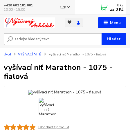
0
ks
+420 602 181 001
CZK
za
0 Kč
10:00 - 18:00
Menu
Hledat
Úvod
VYŠÍVACÍ NITĚ
vyšívací niť Marathon - 1075 - fialová
vyšívací niť Marathon - 1075 -
fialová
Ohodnotit produkt