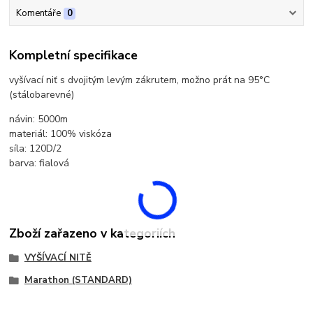
Komentáře
0
Kompletní specifikace
vyšívací niť s dvojitým levým zákrutem, možno prát na 95°C
(stálobarevné)
návin: 5000m
materiál: 100% viskóza
síla: 120D/2
barva: fialová
Zboží zařazeno v kategoriích
VYŠÍVACÍ NITĚ
Marathon (STANDARD)