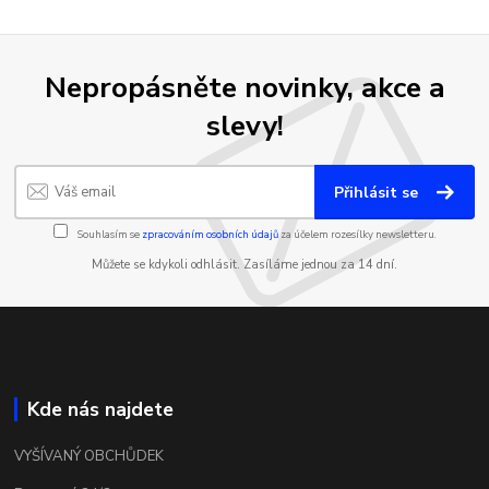
Nepropásněte novinky, akce a
slevy!
Přihlásit se
Souhlasím se
zpracováním osobních údajů
za účelem rozesílky newsletteru.
Můžete se kdykoli odhlásit. Zasíláme jednou za 14 dní.
Kde nás najdete
VYŠÍVANÝ OBCHŮDEK