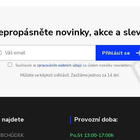
epropásněte novinky, akce a slev
Přihlásit se
Souhlasím se
zpracováním osobních údajů
za účelem rozesílky newsletteru.
Můžete se kdykoli odhlásit. Zasíláme jednou za 14 dní.
 najdete
Provozní doba:
OBCHŮDEK
Po,St 13:00-17:00h