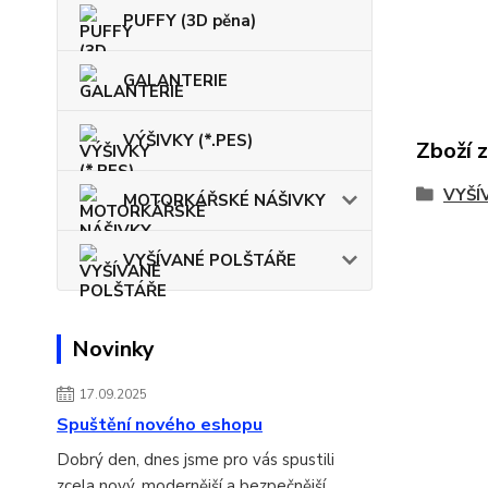
PUFFY (3D pěna)
GALANTERIE
VÝŠIVKY (*.PES)
Zboží 
VYŠÍ
MOTORKÁŘSKÉ NÁŠIVKY
VYŠÍVANÉ POLŠTÁŘE
Novinky
17.09.2025
Spuštění nového eshopu
Dobrý den, dnes jsme pro vás spustili
zcela nový, modernější a bezpečnější