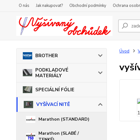
O nás
Jak nakupovat?
Obchodní podmínky
Ochrana osobn
Úvod
V
BROTHER
vyší
PODKLADOVÉ
MATERIÁLY
SPECIÁLNÍ FÓLIE
VYŠÍVACÍ NITĚ
Marathon (STANDARD)
Marathon (SLABÉ /
TENKÉ)