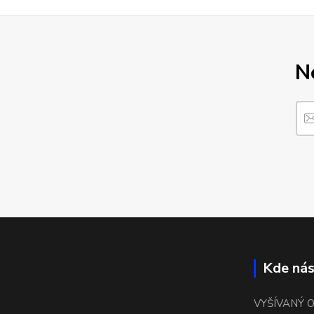
N
Kde nás
VYŠÍVANÝ 