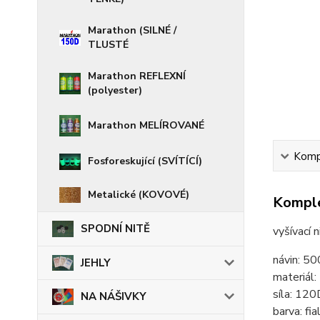
Marathon (SILNÉ /
TLUSTÉ
Marathon REFLEXNÍ
(polyester)
Marathon MELÍROVANÉ
Kompl
Fosforeskující (SVÍTÍCÍ)
Metalické (KOVOVÉ)
Komple
SPODNÍ NITĚ
vyšívací 
návin: 5
JEHLY
materiál
síla: 120
NA NÁŠIVKY
barva: fia