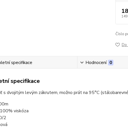
18
149
Číslo p
Do 
etní specifikace
Hodnocení
0
tní specifikace
niť s dvojitým levým zákrutem, možno prát na 95°C (stálobarevné
000m
: 100% viskóza
D/2
lová