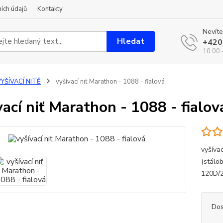
ích údajů
Kontakty
Nevíte
Hledat
+420
10:00 
YŠÍVACÍ NITĚ
vyšívací niť Marathon - 1088 - fialová
vací niť Marathon - 1088 - fialov
vyšíva
(stálo
120D/2
Dos