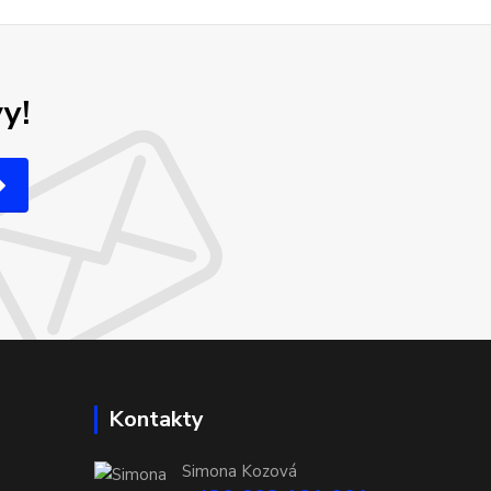
y!
Kontakty
Simona Kozová