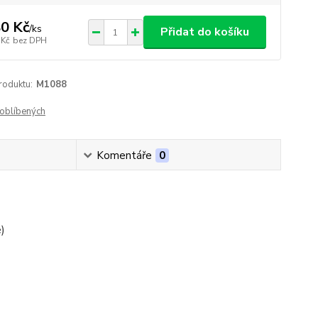
0 Kč
/
ks
Přidat do košíku
 Kč
bez DPH
roduktu:
M1088
oblíbených
Komentáře
0
)