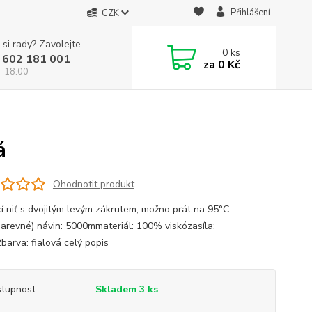
Přihlášení
CZK
 si rady? Zavolejte.
0
ks
 602 181 001
za
0 Kč
- 18:00
á
Ohodnotit produkt
cí niť s dvojitým levým zákrutem, možno prát na 95°C
barevné) návin: 5000mmateriál: 100% viskózasíla:
barva: fialová
celý popis
tupnost
Skladem 3 ks