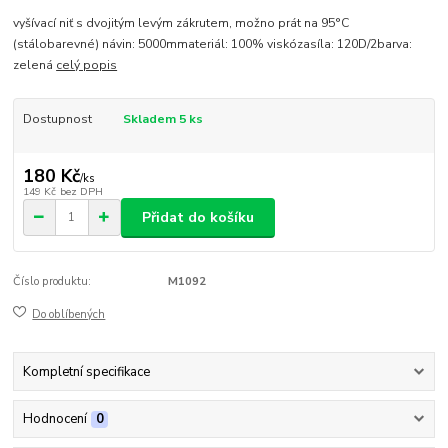
vyšívací niť s dvojitým levým zákrutem, možno prát na 95°C
(stálobarevné) návin: 5000mmateriál: 100% viskózasíla: 120D/2barva:
zelená
celý popis
Dostupnost
Skladem 5 ks
180 Kč
/
ks
149 Kč
bez DPH
Přidat do košíku
Číslo produktu:
M1092
Do oblíbených
Kompletní specifikace
Hodnocení
0