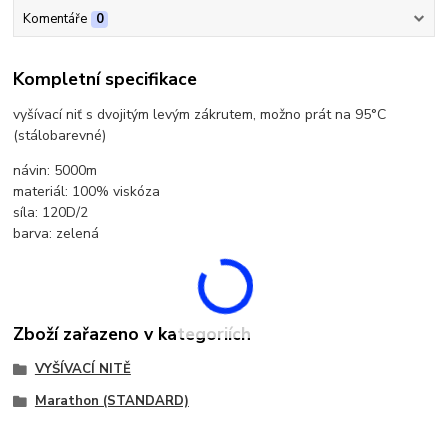
Komentáře
0
Kompletní specifikace
vyšívací niť s dvojitým levým zákrutem, možno prát na 95°C
(stálobarevné)
návin: 5000m
materiál: 100% viskóza
síla: 120D/2
barva: zelená
Zboží zařazeno v kategoriích
VYŠÍVACÍ NITĚ
Marathon (STANDARD)