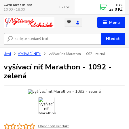
0
ks
+420 602 181 001
CZK
za
0 Kč
10:00 - 18:00
Menu
Hledat
Úvod
VYŠÍVACÍ NITĚ
vyšívací niť Marathon - 1092 - zelená
vyšívací niť Marathon - 1092 -
zelená
Ohodnotit produkt