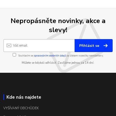
Nepropásněte novinky, akce a
slevy!
Přihlásit se
Souhlasím se
zpracováním osobních údajů
za účelem rozesílky newsletteru.
Můžete se kdykoli odhlásit. Zasíláme jednou za 14 dní.
Kde nás najdete
VYŠÍVANÝ OBCHŮDEK