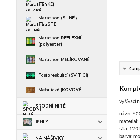
TENKÉ)
Marathon (SILNÉ /
TLUSTÉ
Marathon REFLEXNÍ
(polyester)
Marathon MELÍROVANÉ
Kompl
Fosforeskující (SVÍTÍCÍ)
Komple
Metalické (KOVOVÉ)
vyšívací 
SPODNÍ NITĚ
návin: 5
materiál
JEHLY
síla: 120
barva: m
NA NÁŠIVKY