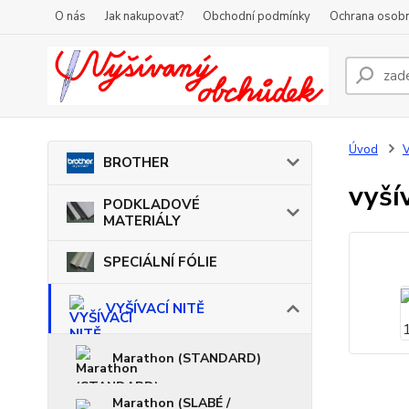
O nás
Jak nakupovat?
Obchodní podmínky
Ochrana osobn
Úvod
V
BROTHER
vyší
PODKLADOVÉ
MATERIÁLY
SPECIÁLNÍ FÓLIE
VYŠÍVACÍ NITĚ
Marathon (STANDARD)
Marathon (SLABÉ /