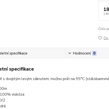
18
149
Číslo p
Do 
etní specifikace
Hodnocení
0
tní specifikace
niť s dvojitým levým zákrutem, možno prát na 95°C (stálobarevné
000m
: 100% viskóza
D/2
odrá