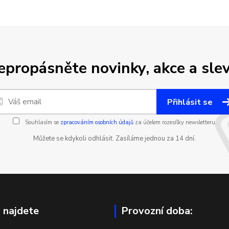
epropásněte novinky, akce a slev
Přihlásit se
Souhlasím se
zpracováním osobních údajů
za účelem rozesílky newsletteru.
Můžete se kdykoli odhlásit. Zasíláme jednou za 14 dní.
 najdete
Provozní doba: