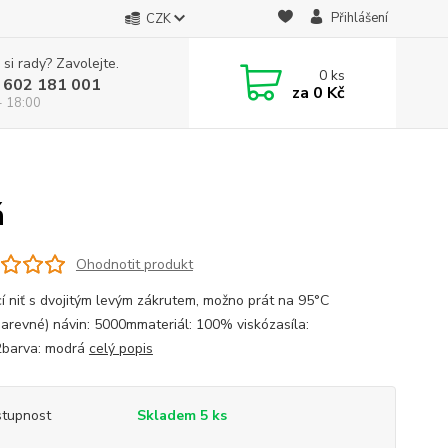
Přihlášení
CZK
 si rady? Zavolejte.
0
ks
 602 181 001
za
0 Kč
- 18:00
á
Ohodnotit produkt
cí niť s dvojitým levým zákrutem, možno prát na 95°C
barevné) návin: 5000mmateriál: 100% viskózasíla:
2barva: modrá
celý popis
tupnost
Skladem 5 ks