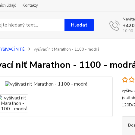
ích údajů
Kontakty
Nevíte
Hledat
+420
10:00 
YŠÍVACÍ NITĚ
vyšívací niť Marathon - 1100 - modrá
vací niť Marathon - 1100 - modr
vyšíva
(stálo
120D/
Dos