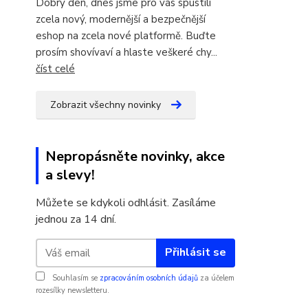
Dobrý den, dnes jsme pro vás spustili
zcela nový, modernější a bezpečnější
eshop na zcela nové platformě. Buďte
prosím shovívaví a hlaste veškeré chy...
číst celé
Zobrazit všechny novinky
Nepropásněte novinky, akce
a slevy!
Můžete se kdykoli odhlásit. Zasíláme
jednou za 14 dní.
Přihlásit se
Souhlasím se
zpracováním osobních údajů
za účelem
rozesílky newsletteru.