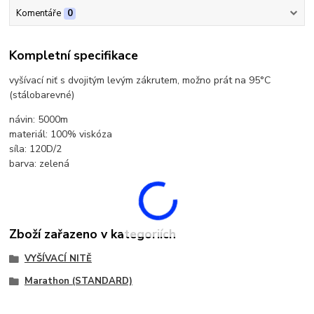
Komentáře
0
Kompletní specifikace
vyšívací niť s dvojitým levým zákrutem, možno prát na 95°C
(stálobarevné)
návin: 5000m
materiál: 100% viskóza
síla: 120D/2
barva: zelená
Zboží zařazeno v kategoriích
VYŠÍVACÍ NITĚ
Marathon (STANDARD)