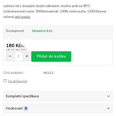
vyšívací niť s dvojitým levým zákrutem, možno prát na 95°C
(stálobarevné) návin: 5000mmateriál: 100% viskózasíla: 120D/2barva:
zelená
celý popis
Dostupnost
Skladem 6 ks
180 Kč
/
ks
149 Kč
bez DPH
Přidat do košíku
Číslo produktu:
M1112
Do oblíbených
Kompletní specifikace
Hodnocení
0