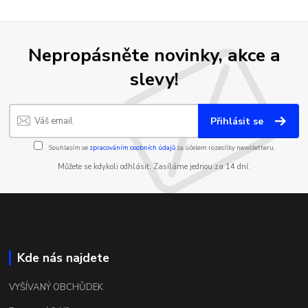
Nepropásněte novinky, akce a
slevy!
Přihlásit se
Souhlasím se
zpracováním osobních údajů
za účelem rozesílky newsletteru.
Můžete se kdykoli odhlásit. Zasíláme jednou za 14 dní.
Kde nás najdete
VYŠÍVANÝ OBCHŮDEK