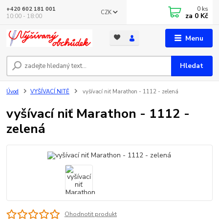
0
ks
+420 602 181 001
CZK
za
0 Kč
10:00 - 18:00
Menu
Hledat
Úvod
VYŠÍVACÍ NITĚ
vyšívací niť Marathon - 1112 - zelená
vyšívací niť Marathon - 1112 -
zelená
Ohodnotit produkt