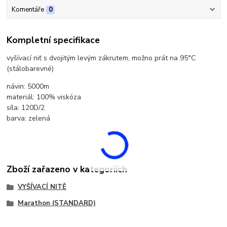
Komentáře
0
Kompletní specifikace
vyšívací niť s dvojitým levým zákrutem, možno prát na 95°C
(stálobarevné)
návin: 5000m
materiál: 100% viskóza
síla: 120D/2
barva: zelená
Zboží zařazeno v kategoriích
VYŠÍVACÍ NITĚ
Marathon (STANDARD)