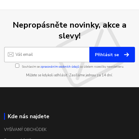
Nepropásněte novinky, akce a
slevy!
Přihlásit se
Souhlasím se
zpracováním osobních údajů
za účelem rozesílky newsletteru.
Můžete se kdykoli odhlásit. Zasíláme jednou za 14 dní.
Kde nás najdete
VYŠÍVANÝ OBCHŮDEK