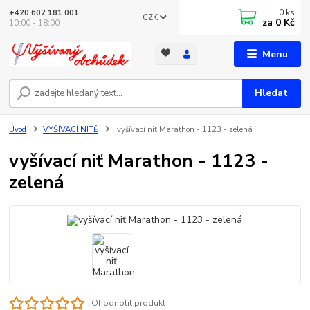
0
ks
+420 602 181 001
CZK
za
0 Kč
10:00 - 18:00
Menu
Hledat
Úvod
VYŠÍVACÍ NITĚ
vyšívací niť Marathon - 1123 - zelená
vyšívací niť Marathon - 1123 -
zelená
Ohodnotit produkt