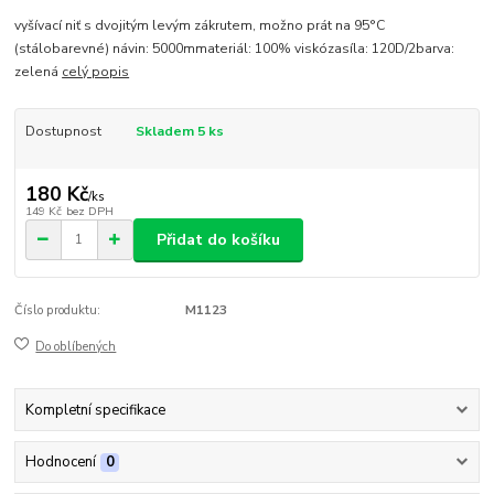
vyšívací niť s dvojitým levým zákrutem, možno prát na 95°C
(stálobarevné) návin: 5000mmateriál: 100% viskózasíla: 120D/2barva:
zelená
celý popis
Dostupnost
Skladem 5 ks
180 Kč
/
ks
149 Kč
bez DPH
Přidat do košíku
Číslo produktu:
M1123
Do oblíbených
Kompletní specifikace
Hodnocení
0