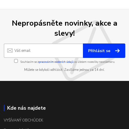
Nepropásněte novinky, akce a
slevy!
Přihlásit se
Souhlasím se
zpracováním osobních údajů
za účelem rozesílky newsletteru.
Můžete se kdykoli odhlásit. Zasíláme jednou za 14 dní.
Kde nás najdete
VYŠÍVANÝ OBCHŮDEK