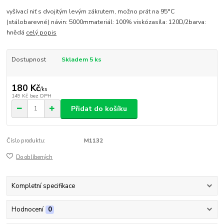
vyšívací niť s dvojitým levým zákrutem, možno prát na 95°C
(stálobarevné) návin: 5000mmateriál: 100% viskózasíla: 120D/2barva:
hnědá
celý popis
Dostupnost
Skladem 5 ks
180 Kč
/
ks
149 Kč
bez DPH
Přidat do košíku
Číslo produktu:
M1132
Do oblíbených
Kompletní specifikace
Hodnocení
0