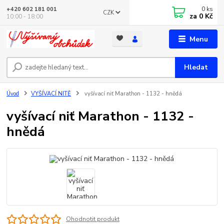
0
ks
+420 602 181 001
CZK
za
0 Kč
10:00 - 18:00
Menu
Hledat
Úvod
VYŠÍVACÍ NITĚ
vyšívací niť Marathon - 1132 - hnědá
vyšívací niť Marathon - 1132 -
hnědá
Ohodnotit produkt