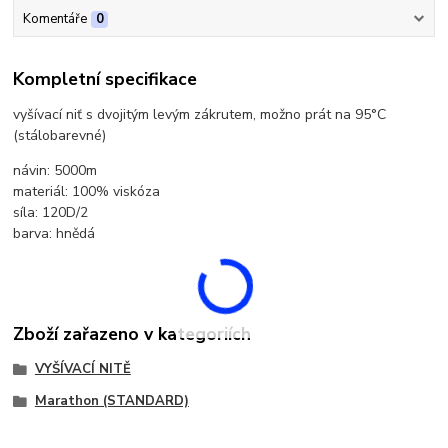
Komentáře
0
Kompletní specifikace
vyšívací niť s dvojitým levým zákrutem, možno prát na 95°C
(stálobarevné)
návin: 5000m
materiál: 100% viskóza
síla: 120D/2
barva: hnědá
Zboží zařazeno v kategoriích
VYŠÍVACÍ NITĚ
Marathon (STANDARD)