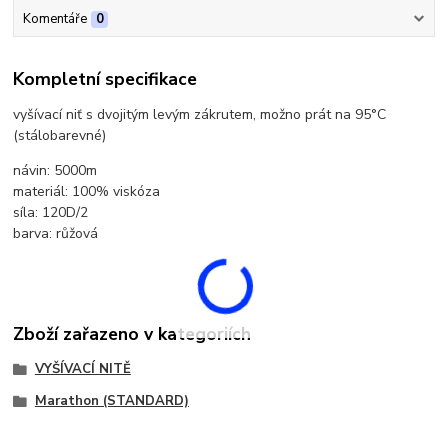
Komentáře
0
Kompletní specifikace
vyšívací niť s dvojitým levým zákrutem, možno prát na 95°C
(stálobarevné)
návin: 5000m
materiál: 100% viskóza
síla: 120D/2
barva: růžová
Zboží zařazeno v kategoriích
VYŠÍVACÍ NITĚ
Marathon (STANDARD)