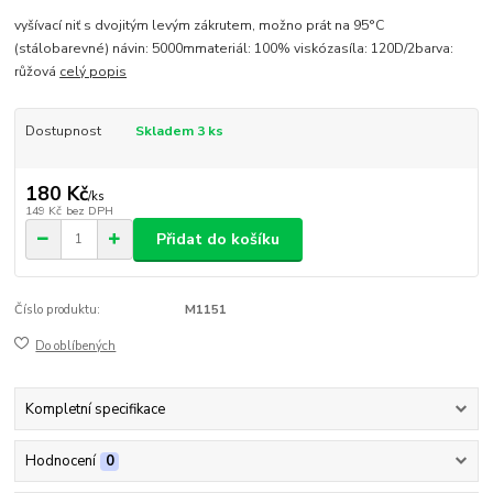
vyšívací niť s dvojitým levým zákrutem, možno prát na 95°C
(stálobarevné) návin: 5000mmateriál: 100% viskózasíla: 120D/2barva:
růžová
celý popis
Dostupnost
Skladem 3 ks
180 Kč
/
ks
149 Kč
bez DPH
Přidat do košíku
Číslo produktu:
M1151
Do oblíbených
Kompletní specifikace
Hodnocení
0