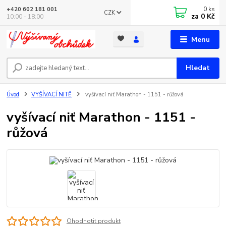
0
ks
+420 602 181 001
CZK
za
0 Kč
10:00 - 18:00
Menu
Hledat
Úvod
VYŠÍVACÍ NITĚ
vyšívací niť Marathon - 1151 - růžová
vyšívací niť Marathon - 1151 -
růžová
Ohodnotit produkt