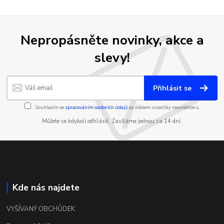
Nepropásněte novinky, akce a
slevy!
Přihlásit se
Souhlasím se
zpracováním osobních údajů
za účelem rozesílky newsletteru.
Můžete se kdykoli odhlásit. Zasíláme jednou za 14 dní.
Kde nás najdete
VYŠÍVANÝ OBCHŮDEK