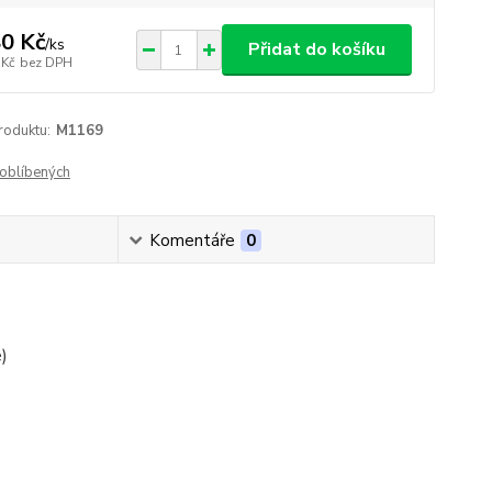
0 Kč
/
ks
Přidat do košíku
 Kč
bez DPH
roduktu:
M1169
oblíbených
Komentáře
0
)