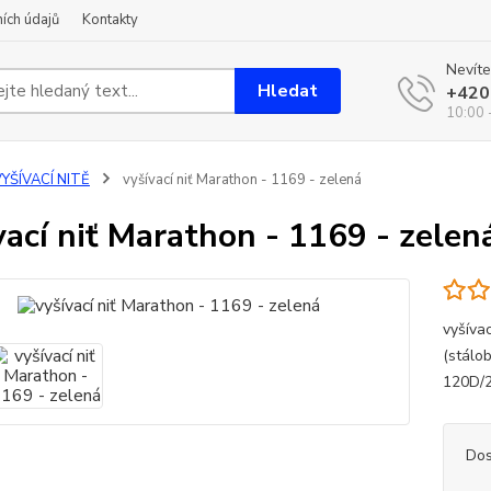
ích údajů
Kontakty
Nevíte
Hledat
+420
10:00 
YŠÍVACÍ NITĚ
vyšívací niť Marathon - 1169 - zelená
vací niť Marathon - 1169 - zelen
vyšíva
(stálo
120D/2
Dos