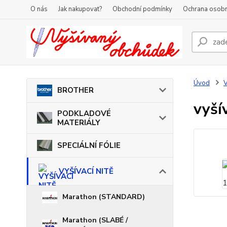
O nás
Jak nakupovat?
Obchodní podmínky
Ochrana osobn
Úvod
V
BROTHER
vyší
PODKLADOVÉ
MATERIÁLY
SPECIÁLNÍ FÓLIE
VYŠÍVACÍ NITĚ
Marathon (STANDARD)
Marathon (SLABÉ /