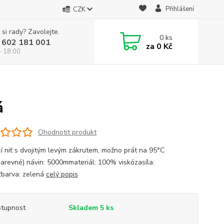
Přihlášení
CZK
 si rady? Zavolejte.
0
ks
 602 181 001
za
0 Kč
- 18:00
á
Ohodnotit produkt
cí niť s dvojitým levým zákrutem, možno prát na 95°C
barevné) návin: 5000mmateriál: 100% viskózasíla:
barva: zelená
celý popis
tupnost
Skladem 5 ks