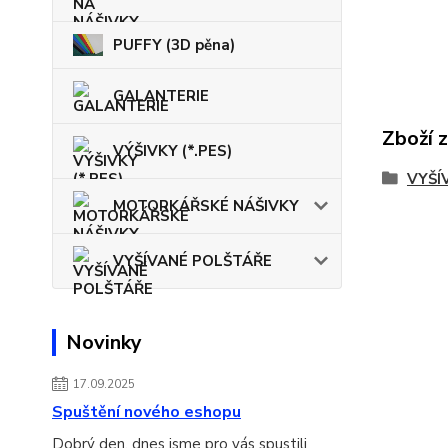
PUFFY (3D pěna)
GALANTERIE
Zboží 
VÝŠIVKY (*.PES)
VYŠÍ
MOTORKÁŘSKÉ NÁŠIVKY
VYŠÍVANÉ POLŠTÁŘE
Novinky
17.09.2025
Spuštění nového eshopu
Dobrý den, dnes jsme pro vás spustili