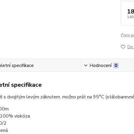
18
149
Číslo p
Do 
etní specifikace
Hodnocení
0
tní specifikace
niť s dvojitým levým zákrutem, možno prát na 95°C (stálobarevné
000m
: 100% viskóza
D/2
lená