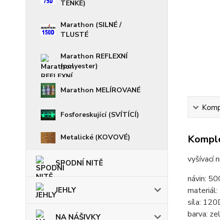
TENKÉ)
Marathon (SILNÉ /
TLUSTÉ
Marathon REFLEXNÍ
(polyester)
Marathon MELÍROVANÉ
Kompl
Fosforeskující (SVÍTÍCÍ)
Komple
Metalické (KOVOVÉ)
vyšívací 
SPODNÍ NITĚ
návin: 5
JEHLY
materiál
síla: 120
barva: ze
NA NÁŠIVKY