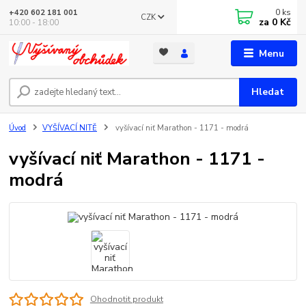
0
ks
+420 602 181 001
CZK
za
0 Kč
10:00 - 18:00
Menu
Hledat
Úvod
VYŠÍVACÍ NITĚ
vyšívací niť Marathon - 1171 - modrá
vyšívací niť Marathon - 1171 -
modrá
Ohodnotit produkt