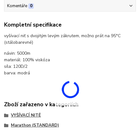
Komentáře
0
Kompletní specifikace
vyšívací niť s dvojitým levým zákrutem, možno prát na 95°C
(stálobarevné)
návin: 5000m
materiál: 100% viskóza
síla: 120D/2
barva: modrá
Zboží zařazeno v kategoriích
VYŠÍVACÍ NITĚ
Marathon (STANDARD)