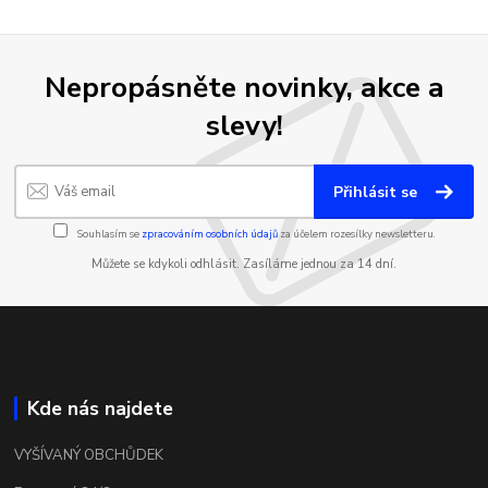
Nepropásněte novinky, akce a
slevy!
Přihlásit se
Souhlasím se
zpracováním osobních údajů
za účelem rozesílky newsletteru.
Můžete se kdykoli odhlásit. Zasíláme jednou za 14 dní.
Kde nás najdete
VYŠÍVANÝ OBCHŮDEK