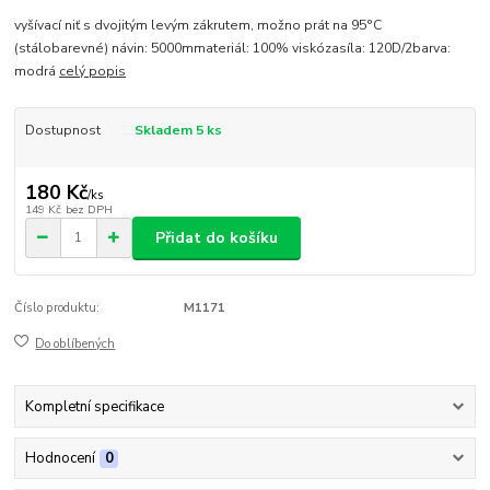
vyšívací niť s dvojitým levým zákrutem, možno prát na 95°C
(stálobarevné) návin: 5000mmateriál: 100% viskózasíla: 120D/2barva:
modrá
celý popis
Dostupnost
Skladem 5 ks
180 Kč
/
ks
149 Kč
bez DPH
Přidat do košíku
Číslo produktu:
M1171
Do oblíbených
Kompletní specifikace
Hodnocení
0