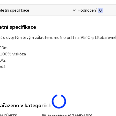
etní specifikace
Hodnocení
0
tní specifikace
niť s dvojitým levým zákrutem, možno prát na 95°C (stálobarevné
000m
: 100% viskóza
D/2
ědá
zařazeno v kategoriích