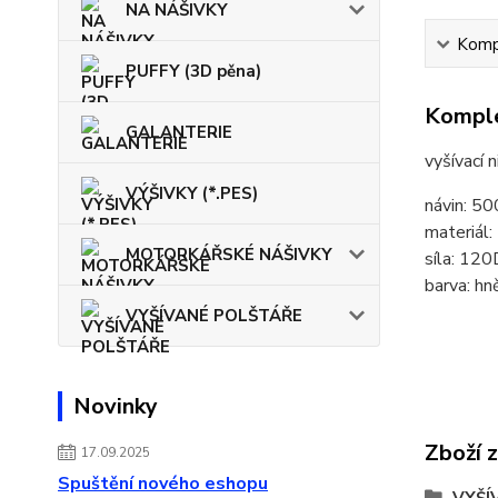
NA NÁŠIVKY
Kompl
PUFFY (3D pěna)
Komple
GALANTERIE
vyšívací 
VÝŠIVKY (*.PES)
návin: 5
materiál
MOTORKÁŘSKÉ NÁŠIVKY
síla: 120
barva: hn
VYŠÍVANÉ POLŠTÁŘE
Novinky
Zboží 
17.09.2025
Spuštění nového eshopu