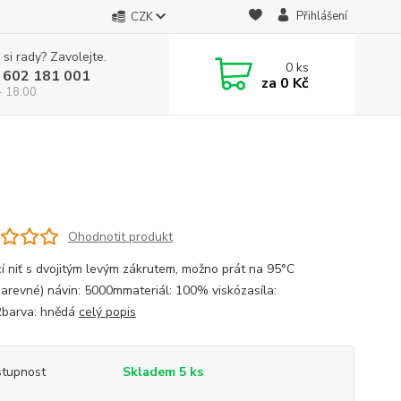
Přihlášení
CZK
 si rady? Zavolejte.
0
ks
 602 181 001
za
0 Kč
- 18:00
á
Ohodnotit produkt
cí niť s dvojitým levým zákrutem, možno prát na 95°C
barevné) návin: 5000mmateriál: 100% viskózasíla:
barva: hnědá
celý popis
tupnost
Skladem 5 ks