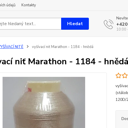
ích údajů
Kontakty
Nevíte
Hledat
+420
10:00 
YŠÍVACÍ NITĚ
vyšívací niť Marathon - 1184 - hnědá
vací niť Marathon - 1184 - hněd
vyšíva
(stálo
120D/2
Dos