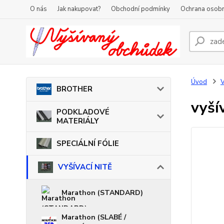
O nás
Jak nakupovat?
Obchodní podmínky
Ochrana osobn
Úvod
V
BROTHER
vyší
PODKLADOVÉ
MATERIÁLY
SPECIÁLNÍ FÓLIE
VYŠÍVACÍ NITĚ
Marathon (STANDARD)
Marathon (SLABÉ /