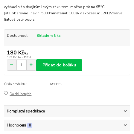
vyšívací niť s dvojitým levým zákrutem, možno prát na 95°C
(stálobarevné) návin: 5000mmateriál: 100% viskózasíla: 120D/2barva:
fialová
celý popis
Dostupnost
Skladem 3 ks
180 Kč
/
ks
149 Kč
bez DPH
Přidat do košíku
Číslo produktu:
M1195
Do oblíbených
Kompletní specifikace
Hodnocení
0