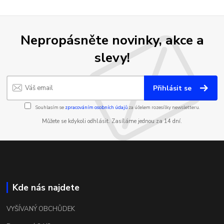
Nepropásněte novinky, akce a
slevy!
Přihlásit se
Souhlasím se
zpracováním osobních údajů
za účelem rozesílky newsletteru.
Můžete se kdykoli odhlásit. Zasíláme jednou za 14 dní.
Kde nás najdete
VYŠÍVANÝ OBCHŮDEK