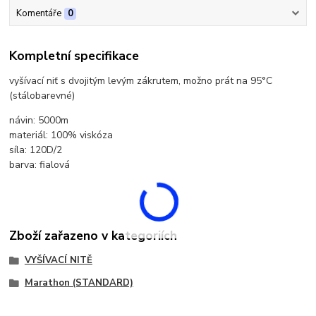
Komentáře
0
Kompletní specifikace
vyšívací niť s dvojitým levým zákrutem, možno prát na 95°C
(stálobarevné)
návin: 5000m
materiál: 100% viskóza
síla: 120D/2
barva: fialová
Zboží zařazeno v kategoriích
VYŠÍVACÍ NITĚ
Marathon (STANDARD)