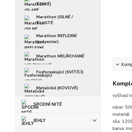
TENKÉ)
Marathon (SILNÉ /
TLUSTÉ
Marathon REFLEXNÍ
(polyester)
Marathon MELÍROVANÉ
Kompl
Fosforeskující (SVÍTÍCÍ)
Komple
Metalické (KOVOVÉ)
vyšívací 
SPODNÍ NITĚ
návin: 5
materiál
JEHLY
síla: 120
barva: m