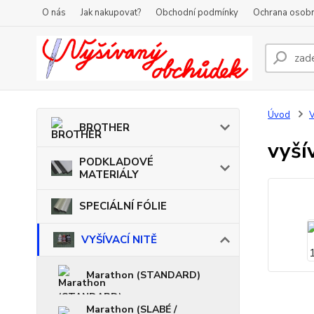
O nás
Jak nakupovat?
Obchodní podmínky
Ochrana osobn
Úvod
V
BROTHER
vyší
PODKLADOVÉ
MATERIÁLY
SPECIÁLNÍ FÓLIE
VYŠÍVACÍ NITĚ
Marathon (STANDARD)
Marathon (SLABÉ /