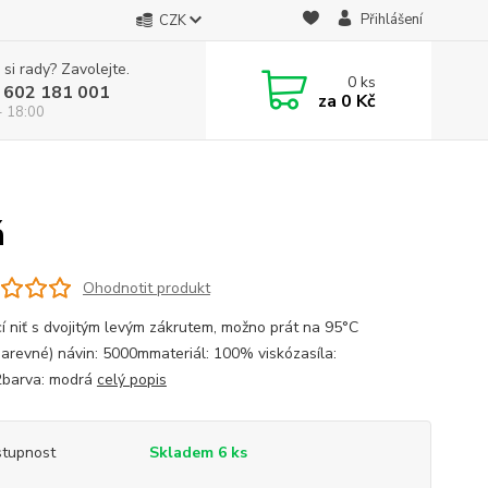
Přihlášení
CZK
 si rady? Zavolejte.
0
ks
 602 181 001
za
0 Kč
- 18:00
á
Ohodnotit produkt
cí niť s dvojitým levým zákrutem, možno prát na 95°C
barevné) návin: 5000mmateriál: 100% viskózasíla:
2barva: modrá
celý popis
tupnost
Skladem 6 ks