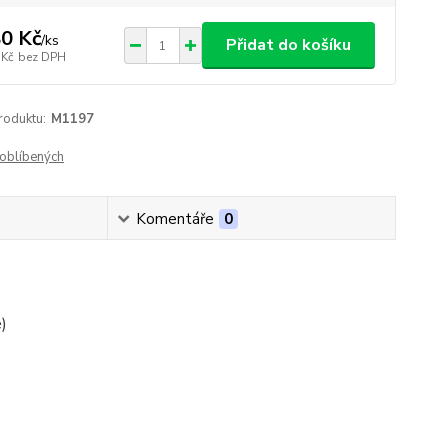
0 Kč
/
ks
Přidat do košíku
 Kč
bez DPH
roduktu:
M1197
oblíbených
Komentáře
0
)