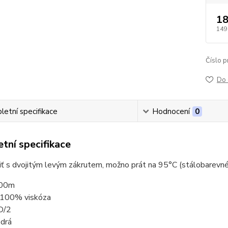
18
149
Číslo p
Do 
etní specifikace
Hodnocení
0
tní specifikace
niť s dvojitým levým zákrutem, možno prát na 95°C (stálobarevné
000m
: 100% viskóza
D/2
odrá