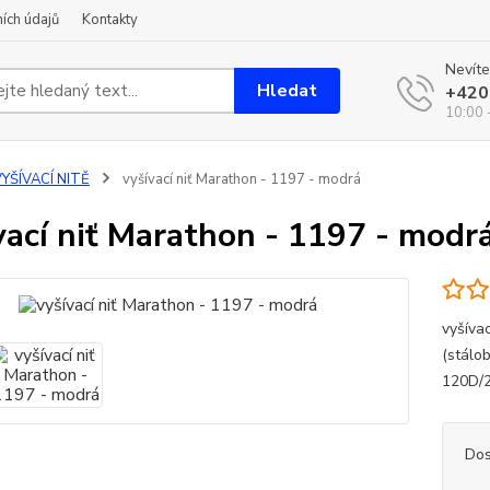
ích údajů
Kontakty
Nevíte
Hledat
+420
10:00 
YŠÍVACÍ NITĚ
vyšívací niť Marathon - 1197 - modrá
vací niť Marathon - 1197 - modr
vyšíva
(stálo
120D/
Dos