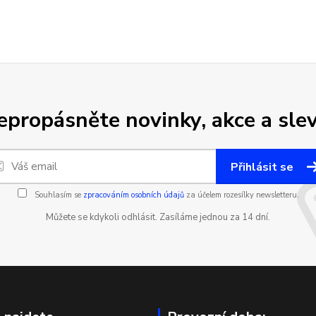
epropásněte novinky, akce a slev
Přihlásit se
Souhlasím se
zpracováním osobních údajů
za účelem rozesílky newsletteru.
Můžete se kdykoli odhlásit. Zasíláme jednou za 14 dní.