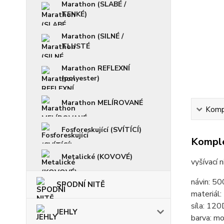
Marathon (SLABÉ /
TENKÉ)
Marathon (SILNÉ /
TLUSTÉ
Marathon REFLEXNÍ
(polyester)
Marathon MELÍROVANÉ
Kompl
Fosforeskující (SVÍTÍCÍ)
Komple
Metalické (KOVOVÉ)
vyšívací 
návin: 5
SPODNÍ NITĚ
materiál
síla: 120
JEHLY
barva: m