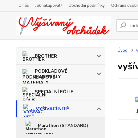
O nás
Jak nakupovat?
Obchodní podmínky
Ochrana osobn
Úvod
V
BROTHER
vyší
PODKLADOVÉ
MATERIÁLY
SPECIÁLNÍ FÓLIE
VYŠÍVACÍ NITĚ
Marathon (STANDARD)