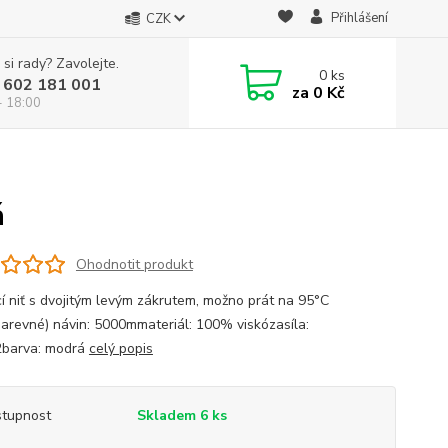
Přihlášení
CZK
 si rady? Zavolejte.
0
ks
 602 181 001
za
0 Kč
- 18:00
á
Ohodnotit produkt
cí niť s dvojitým levým zákrutem, možno prát na 95°C
barevné) návin: 5000mmateriál: 100% viskózasíla:
2barva: modrá
celý popis
tupnost
Skladem 6 ks