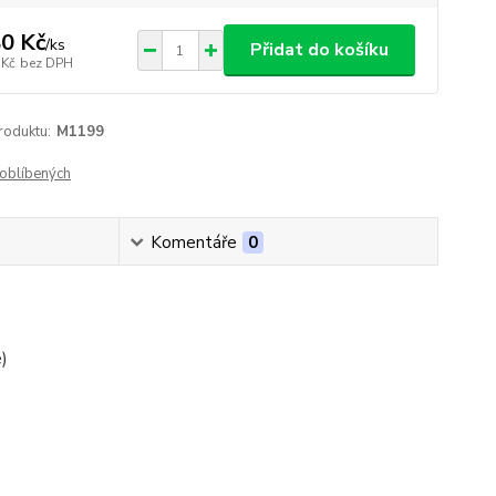
0 Kč
/
ks
Přidat do košíku
 Kč
bez DPH
roduktu:
M1199
oblíbených
Komentáře
0
)