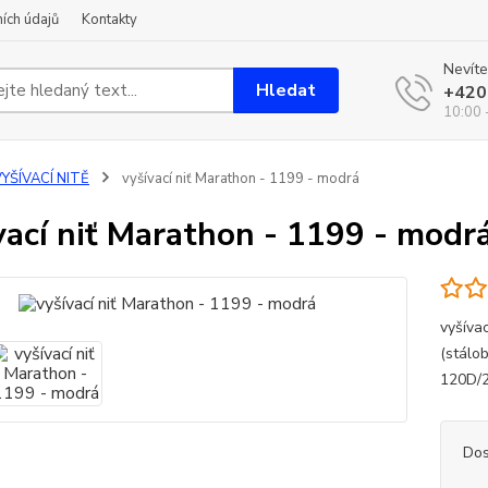
ích údajů
Kontakty
Nevíte
Hledat
+420
10:00 
YŠÍVACÍ NITĚ
vyšívací niť Marathon - 1199 - modrá
vací niť Marathon - 1199 - modr
vyšíva
(stálo
120D/
Dos