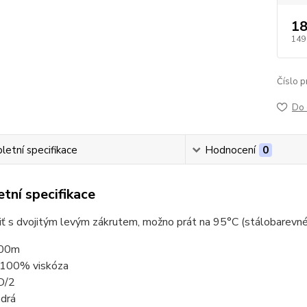
18
149
Číslo p
Do 
etní specifikace
Hodnocení
0
tní specifikace
niť s dvojitým levým zákrutem, možno prát na 95°C (stálobarevné
000m
: 100% viskóza
D/2
odrá