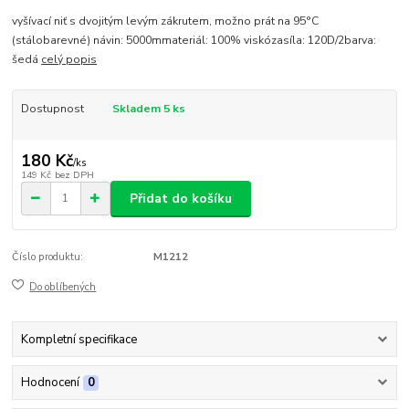
vyšívací niť s dvojitým levým zákrutem, možno prát na 95°C
(stálobarevné) návin: 5000mmateriál: 100% viskózasíla: 120D/2barva:
šedá
celý popis
Dostupnost
Skladem 5 ks
180 Kč
/
ks
149 Kč
bez DPH
Přidat do košíku
Číslo produktu:
M1212
Do oblíbených
Kompletní specifikace
Hodnocení
0