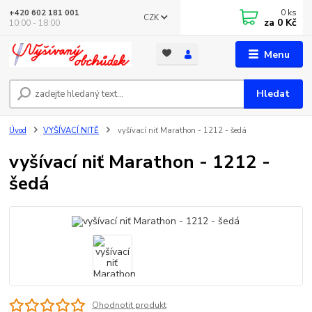
0
ks
+420 602 181 001
CZK
za
0 Kč
10:00 - 18:00
Menu
Hledat
Úvod
VYŠÍVACÍ NITĚ
vyšívací niť Marathon - 1212 - šedá
vyšívací niť Marathon - 1212 -
šedá
Ohodnotit produkt