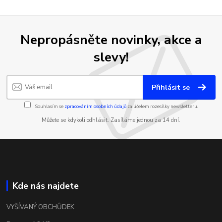
Nepropásněte novinky, akce a
slevy!
Přihlásit se
Souhlasím se
zpracováním osobních údajů
za účelem rozesílky newsletteru.
Můžete se kdykoli odhlásit. Zasíláme jednou za 14 dní.
Kde nás najdete
VYŠÍVANÝ OBCHŮDEK