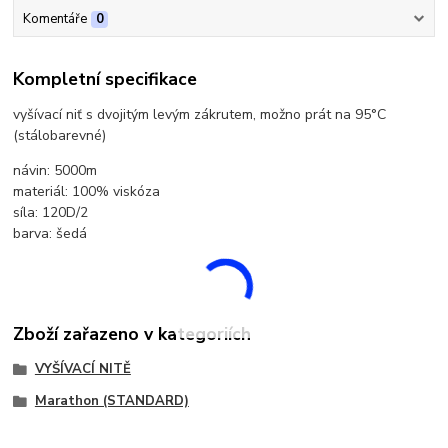
Komentáře
0
Kompletní specifikace
vyšívací niť s dvojitým levým zákrutem, možno prát na 95°C
(stálobarevné)
návin: 5000m
materiál: 100% viskóza
síla: 120D/2
barva: šedá
Zboží zařazeno v kategoriích
VYŠÍVACÍ NITĚ
Marathon (STANDARD)