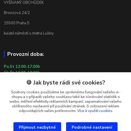
VYŠÍVANÝ OBCHŮDEK
Bronzová 24/2
15500 Praha 5
kulaté náměstí u metra Lužiny
Provozní doba:
Po,St 13:00-17:00h
Út,Čt 10:00-18:00h
Pá 10:00-13:00h
🍪 Jak byste rádi své cookies?
So,Ne ZAVŘENO
29.7.2026 (St) 10:00-18:00h
Soubory cookies používáme ke správnému fungování našeho e-
shopu a v případě vašeho souhlasu také ke sledování statistik o
webu, měření efektivity reklamních kampaní, zapamatování vašeho
oblíbeného nastavení při používání stránek, či zobrazení reklam
Kontakty
odpovídajících vašim preferencím.
Více k využití cookies
Simona Kozová
+420 602 181 001
Přijmout nezbytné
Podrobné nastavení