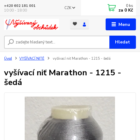
0
ks
+420 602 181 001
CZK
za
0 Kč
10:00 - 18:00
Menu
Hledat
Úvod
VYŠÍVACÍ NITĚ
vyšívací niť Marathon - 1215 - šedá
vyšívací niť Marathon - 1215 -
šedá