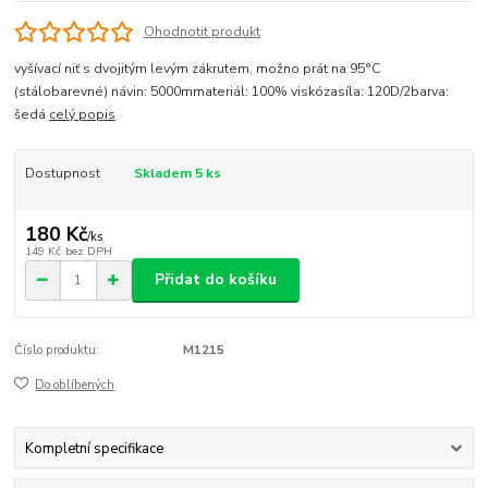
Ohodnotit produkt
vyšívací niť s dvojitým levým zákrutem, možno prát na 95°C
(stálobarevné) návin: 5000mmateriál: 100% viskózasíla: 120D/2barva:
šedá
celý popis
Dostupnost
Skladem 5 ks
180 Kč
/
ks
149 Kč
bez DPH
Přidat do košíku
Číslo produktu:
M1215
Do oblíbených
Kompletní specifikace