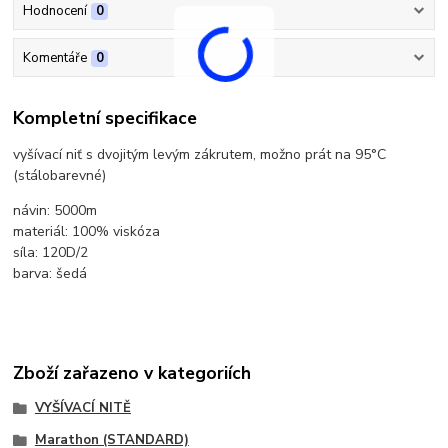
Hodnocení
0
Komentáře
0
Kompletní specifikace
vyšívací niť s dvojitým levým zákrutem, možno prát na 95°C
(stálobarevné)
návin: 5000m
materiál: 100% viskóza
síla: 120D/2
barva: šedá
Zboží zařazeno v kategoriích
VYŠÍVACÍ NITĚ
Marathon (STANDARD)