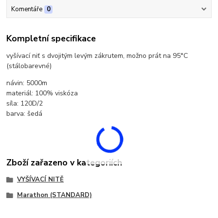
Komentáře
0
Kompletní specifikace
vyšívací niť s dvojitým levým zákrutem, možno prát na 95°C
(stálobarevné)
návin: 5000m
materiál: 100% viskóza
síla: 120D/2
barva: šedá
Zboží zařazeno v kategoriích
VYŠÍVACÍ NITĚ
Marathon (STANDARD)