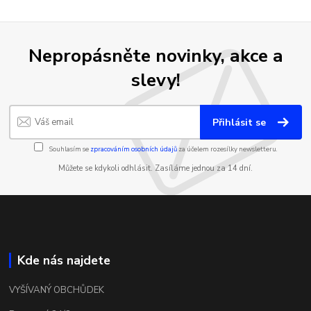
Nepropásněte novinky, akce a
slevy!
Přihlásit se
Souhlasím se
zpracováním osobních údajů
za účelem rozesílky newsletteru.
Můžete se kdykoli odhlásit. Zasíláme jednou za 14 dní.
Kde nás najdete
VYŠÍVANÝ OBCHŮDEK