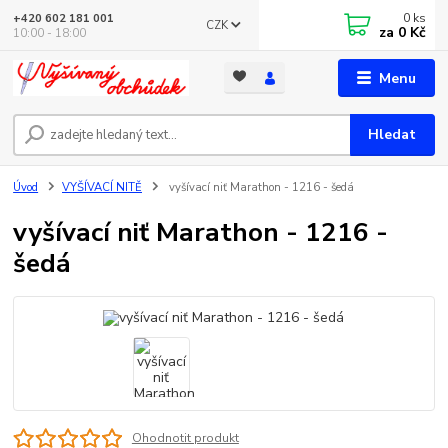
0
ks
+420 602 181 001
CZK
za
0 Kč
10:00 - 18:00
Menu
Hledat
Úvod
VYŠÍVACÍ NITĚ
vyšívací niť Marathon - 1216 - šedá
vyšívací niť Marathon - 1216 -
šedá
Ohodnotit produkt