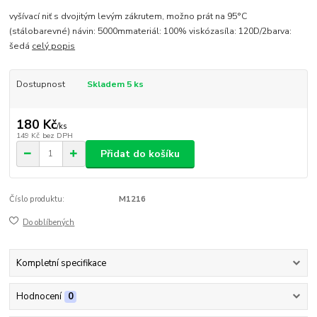
vyšívací niť s dvojitým levým zákrutem, možno prát na 95°C
(stálobarevné) návin: 5000mmateriál: 100% viskózasíla: 120D/2barva:
šedá
celý popis
Dostupnost
Skladem 5 ks
180 Kč
/
ks
149 Kč
bez DPH
Přidat do košíku
Číslo produktu:
M1216
Do oblíbených
Kompletní specifikace
Hodnocení
0