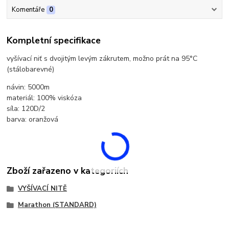
Komentáře
0
Kompletní specifikace
vyšívací niť s dvojitým levým zákrutem, možno prát na 95°C
(stálobarevné)
návin: 5000m
materiál: 100% viskóza
síla: 120D/2
barva: oranžová
Zboží zařazeno v kategoriích
VYŠÍVACÍ NITĚ
Marathon (STANDARD)