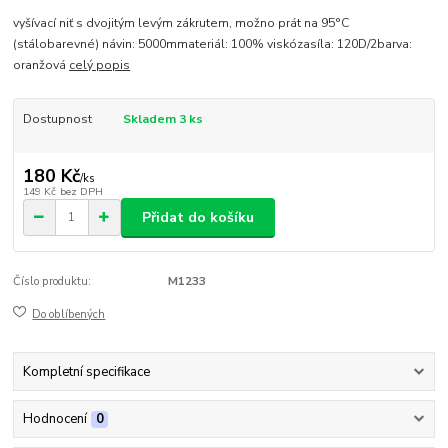
vyšívací niť s dvojitým levým zákrutem, možno prát na 95°C
(stálobarevné) návin: 5000mmateriál: 100% viskózasíla: 120D/2barva:
oranžová
celý popis
Dostupnost
Skladem 3 ks
180 Kč
/
ks
149 Kč
bez DPH
Přidat do košíku
Číslo produktu:
M1233
Do oblíbených
Kompletní specifikace
Hodnocení
0