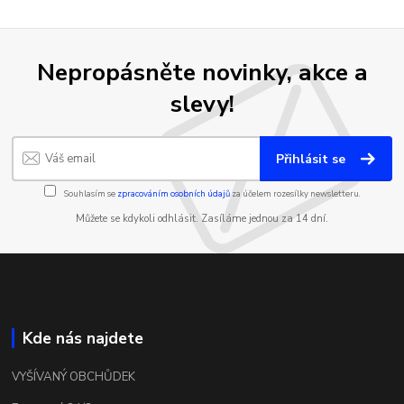
Nepropásněte novinky, akce a
slevy!
Přihlásit se
Souhlasím se
zpracováním osobních údajů
za účelem rozesílky newsletteru.
Můžete se kdykoli odhlásit. Zasíláme jednou za 14 dní.
Kde nás najdete
VYŠÍVANÝ OBCHŮDEK