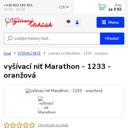
0
ks
+420 602 181 001
CZK
za
0 Kč
10:00 - 18:00
Menu
Hledat
Úvod
VYŠÍVACÍ NITĚ
vyšívací niť Marathon - 1233 - oranžová
vyšívací niť Marathon - 1233 -
oranžová
Ohodnotit produkt