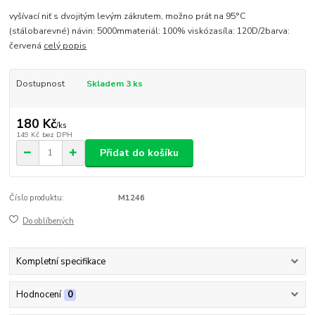
vyšívací niť s dvojitým levým zákrutem, možno prát na 95°C
(stálobarevné) návin: 5000mmateriál: 100% viskózasíla: 120D/2barva:
červená
celý popis
Dostupnost
Skladem 3 ks
180 Kč
/
ks
149 Kč
bez DPH
Přidat do košíku
Číslo produktu:
M1246
Do oblíbených
Kompletní specifikace
Hodnocení
0