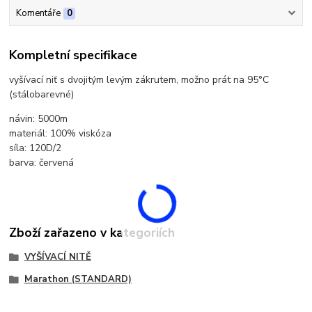
Komentáře
0
Kompletní specifikace
vyšívací niť s dvojitým levým zákrutem, možno prát na 95°C
(stálobarevné)
návin: 5000m
materiál: 100% viskóza
síla: 120D/2
barva: červená
Zboží zařazeno v kategoriích
VYŠÍVACÍ NITĚ
Marathon (STANDARD)