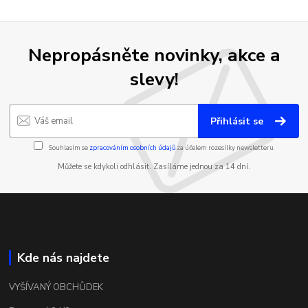
Nepropásněte novinky, akce a
slevy!
Přihlásit se
Souhlasím se
zpracováním osobních údajů
za účelem rozesílky newsletteru.
Můžete se kdykoli odhlásit. Zasíláme jednou za 14 dní.
Kde nás najdete
VYŠÍVANÝ OBCHŮDEK