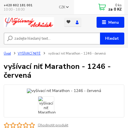
0
ks
+420 602 181 001
CZK
za
0 Kč
10:00 - 18:00
Menu
Hledat
Úvod
VYŠÍVACÍ NITĚ
vyšívací niť Marathon - 1246 - červená
vyšívací niť Marathon - 1246 -
červená
Ohodnotit produkt