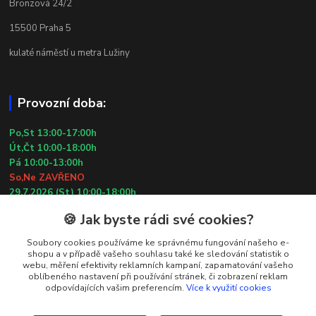
Bronzová 24/2
15500 Praha 5
kulaté náměstí u metra Lužiny
Provozní doba:
Po,St 13:00-17:00h
Út,Čt 10:00-18:00h
Pá 10:00-13:00h
So,Ne ZAVŘENO
29.7.2026 (St) 10:00-18:00h
🍪 Jak byste rádi své cookies?
Kontakty
Soubory cookies používáme ke správnému fungování našeho e-
shopu a v případě vašeho souhlasu také ke sledování statistik o
webu, měření efektivity reklamních kampaní, zapamatování vašeho
Simona Kozová
oblíbeného nastavení při používání stránek, či zobrazení reklam
+420 602 181 001
odpovídajících vašim preferencím.
Více k využití cookies
info@vysivanyobchudek.cz