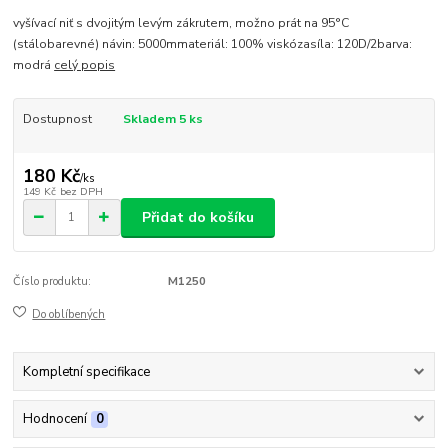
vyšívací niť s dvojitým levým zákrutem, možno prát na 95°C
(stálobarevné) návin: 5000mmateriál: 100% viskózasíla: 120D/2barva:
modrá
celý popis
Dostupnost
Skladem 5 ks
180 Kč
/
ks
149 Kč
bez DPH
Přidat do košíku
Číslo produktu:
M1250
Do oblíbených
Kompletní specifikace
Hodnocení
0