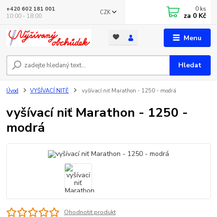
0
ks
+420 602 181 001
CZK
za
0 Kč
10:00 - 18:00
Menu
Hledat
Úvod
VYŠÍVACÍ NITĚ
vyšívací niť Marathon - 1250 - modrá
vyšívací niť Marathon - 1250 -
modrá
Ohodnotit produkt