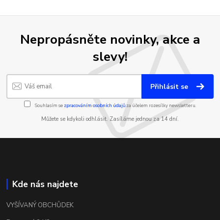
Nepropásněte novinky, akce a
slevy!
Přihlásit se
Souhlasím se
zpracováním osobních údajů
za účelem rozesílky newsletteru.
Můžete se kdykoli odhlásit. Zasíláme jednou za 14 dní.
Kde nás najdete
VYŠÍVANÝ OBCHŮDEK