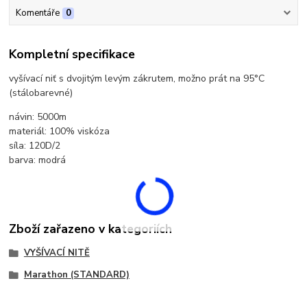
Komentáře
0
Kompletní specifikace
vyšívací niť s dvojitým levým zákrutem, možno prát na 95°C
(stálobarevné)
návin: 5000m
materiál: 100% viskóza
síla: 120D/2
barva: modrá
Zboží zařazeno v kategoriích
VYŠÍVACÍ NITĚ
Marathon (STANDARD)