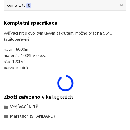
Komentáře
0
Kompletní specifikace
vyšívací niť s dvojitým levým zákrutem, možno prát na 95°C
(stálobarevné)
návin: 5000m
materiál: 100% viskóza
síla: 120D/2
barva: modrá
Zboží zařazeno v kategoriích
VYŠÍVACÍ NITĚ
Marathon (STANDARD)