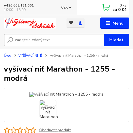
0
ks
+420 602 181 001
CZK
za
0 Kč
10:00 - 18:00
Menu
Hledat
Úvod
VYŠÍVACÍ NITĚ
vyšívací niť Marathon - 1255 - modrá
vyšívací niť Marathon - 1255 -
modrá
Ohodnotit produkt