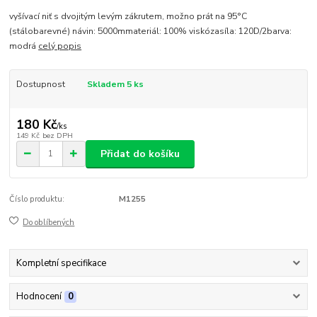
vyšívací niť s dvojitým levým zákrutem, možno prát na 95°C
(stálobarevné) návin: 5000mmateriál: 100% viskózasíla: 120D/2barva:
modrá
celý popis
Dostupnost
Skladem 5 ks
180 Kč
/
ks
149 Kč
bez DPH
Přidat do košíku
Číslo produktu:
M1255
Do oblíbených
Kompletní specifikace
Hodnocení
0