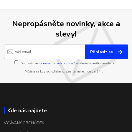
Nepropásněte novinky, akce a
slevy!
Přihlásit se
Souhlasím se
zpracováním osobních údajů
za účelem rozesílky newsletteru.
Můžete se kdykoli odhlásit. Zasíláme jednou za 14 dní.
Kde nás najdete
VYŠÍVANÝ OBCHŮDEK