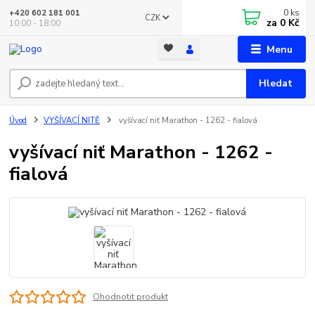
0
ks
+420 602 181 001
CZK
za
0 Kč
10:00 - 18:00
Menu
Hledat
Úvod
VYŠÍVACÍ NITĚ
vyšívací niť Marathon - 1262 - fialová
vyšívací niť Marathon - 1262 -
fialová
Ohodnotit produkt