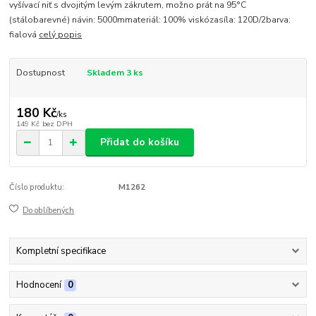
vyšívací niť s dvojitým levým zákrutem, možno prát na 95°C
(stálobarevné) návin: 5000mmateriál: 100% viskózasíla: 120D/2barva:
fialová
celý popis
Dostupnost
Skladem 3 ks
180 Kč
/
ks
149 Kč
bez DPH
Přidat do košíku
Číslo produktu:
M1262
Do oblíbených
Kompletní specifikace
Hodnocení
0