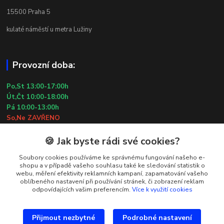
15500 Praha 5
kulaté náměstí u metra Lužiny
Provozní doba:
Po,St 13:00-17:00h
Út,Čt 10:00-18:00h
Pá 10:00-13:00h
So,Ne ZAVŘENO
29.7.2026 (St) 10:00-18:00h
🍪 Jak byste rádi své cookies?
Kontakty
Soubory cookies používáme ke správnému fungování našeho e-
shopu a v případě vašeho souhlasu také ke sledování statistik o
webu, měření efektivity reklamních kampaní, zapamatování vašeho
Simona Kozová
oblíbeného nastavení při používání stránek, či zobrazení reklam
+420 602 181 001
odpovídajících vašim preferencím.
Více k využití cookies
info@vysivanyobchudek.cz
Přijmout nezbytné
Podrobné nastavení