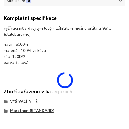
Komentáře
0
Kompletní specifikace
vyšívací niť s dvojitým levým zákrutem, možno prát na 95°C
(stálobarevné)
návin: 5000m
materiál: 100% viskóza
síla: 120D/2
barva: fialová
Zboží zařazeno v kategoriích
VYŠÍVACÍ NITĚ
Marathon (STANDARD)