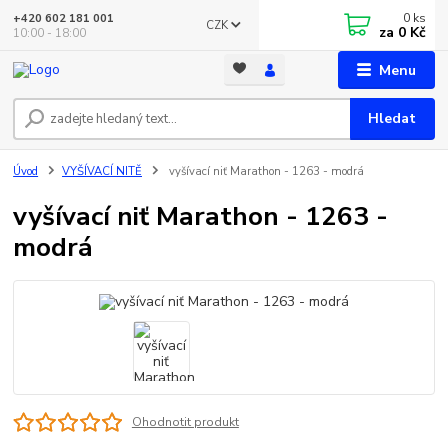
0
ks
+420 602 181 001
CZK
za
0 Kč
10:00 - 18:00
Menu
Hledat
Úvod
VYŠÍVACÍ NITĚ
vyšívací niť Marathon - 1263 - modrá
vyšívací niť Marathon - 1263 -
modrá
Ohodnotit produkt