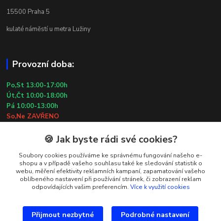
15500 Praha 5
kulaté náměstí u metra Lužiny
Provozní doba:
Po,St 13:00-17:00h
Út,Čt 10:00-18:00h
Pá 10:00-13:00h
So,Ne ZAVŘENO
29.7.2026 (St) 10:00-18:00h
🍪 Jak byste rádi své cookies?
Kontakty
Soubory cookies používáme ke správnému fungování našeho e-
shopu a v případě vašeho souhlasu také ke sledování statistik o
webu, měření efektivity reklamních kampaní, zapamatování vašeho
Simona Kozová
oblíbeného nastavení při používání stránek, či zobrazení reklam
+420 602 181 001
odpovídajících vašim preferencím.
Více k využití cookies
info@vysivanyobchudek.cz
Přijmout nezbytné
Podrobné nastavení