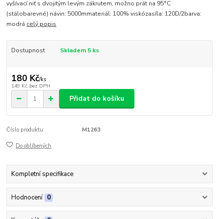
vyšívací niť s dvojitým levým zákrutem, možno prát na 95°C
(stálobarevné) návin: 5000mmateriál: 100% viskózasíla: 120D/2barva:
modrá
celý popis
Dostupnost
Skladem 5 ks
180 Kč
/
ks
149 Kč
bez DPH
Přidat do košíku
Číslo produktu:
M1263
Do oblíbených
Kompletní specifikace
Hodnocení
0