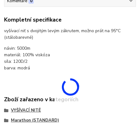
Komentáře
0
Kompletní specifikace
vyšívací niť s dvojitým levým zákrutem, možno prát na 95°C
(stálobarevné)
návin: 5000m
materiál: 100% viskóza
síla: 120D/2
barva: modrá
Zboží zařazeno v kategoriích
VYŠÍVACÍ NITĚ
Marathon (STANDARD)