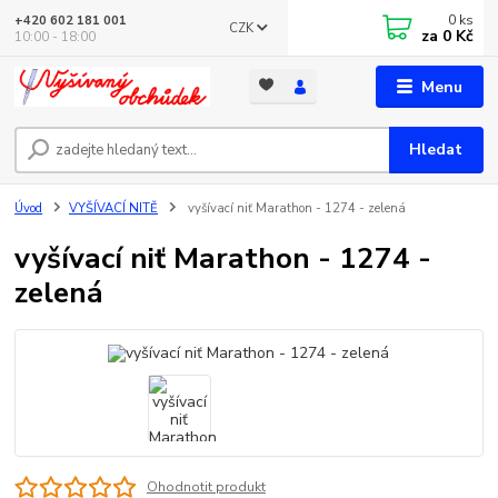
0
ks
+420 602 181 001
CZK
za
0 Kč
10:00 - 18:00
Menu
Hledat
Úvod
VYŠÍVACÍ NITĚ
vyšívací niť Marathon - 1274 - zelená
vyšívací niť Marathon - 1274 -
zelená
Ohodnotit produkt