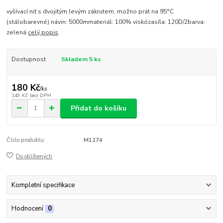
vyšívací niť s dvojitým levým zákrutem, možno prát na 95°C
(stálobarevné) návin: 5000mmateriál: 100% viskózasíla: 120D/2barva:
zelená
celý popis
Dostupnost
Skladem 5 ks
180 Kč
/
ks
149 Kč
bez DPH
Přidat do košíku
Číslo produktu:
M1274
Do oblíbených
Kompletní specifikace
Hodnocení
0