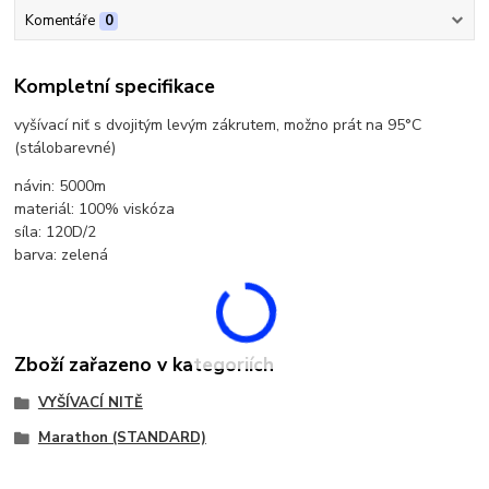
Komentáře
0
Kompletní specifikace
vyšívací niť s dvojitým levým zákrutem, možno prát na 95°C
(stálobarevné)
návin: 5000m
materiál: 100% viskóza
síla: 120D/2
barva: zelená
Zboží zařazeno v kategoriích
VYŠÍVACÍ NITĚ
Marathon (STANDARD)