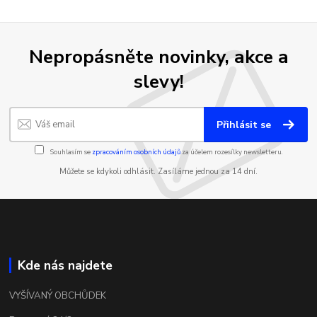
Nepropásněte novinky, akce a
slevy!
Přihlásit se
Souhlasím se
zpracováním osobních údajů
za účelem rozesílky newsletteru.
Můžete se kdykoli odhlásit. Zasíláme jednou za 14 dní.
Kde nás najdete
VYŠÍVANÝ OBCHŮDEK