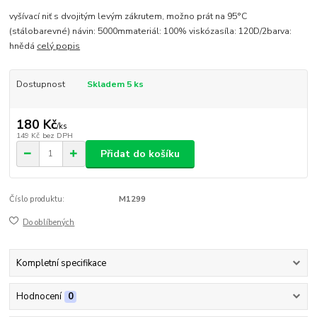
vyšívací niť s dvojitým levým zákrutem, možno prát na 95°C
(stálobarevné) návin: 5000mmateriál: 100% viskózasíla: 120D/2barva:
hnědá
celý popis
Dostupnost
Skladem 5 ks
180 Kč
/
ks
149 Kč
bez DPH
Přidat do košíku
Číslo produktu:
M1299
Do oblíbených
Kompletní specifikace
Hodnocení
0