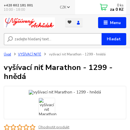
0
ks
+420 602 181 001
CZK
za
0 Kč
10:00 - 18:00
Menu
Hledat
Úvod
VYŠÍVACÍ NITĚ
vyšívací niť Marathon - 1299 - hnědá
vyšívací niť Marathon - 1299 -
hnědá
Ohodnotit produkt