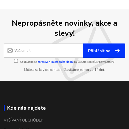
Nepropásněte novinky, akce a
slevy!
Přihlásit se
Souhlasím se
zpracováním osobních údajů
za účelem rozesílky newsletteru.
Můžete se kdykoli odhlásit. Zasíláme jednou za 14 dní.
Kde nás najdete
VYŠÍVANÝ OBCHŮDEK