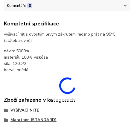
Komentáře
0
Kompletní specifikace
vyšívací niť s dvojitým levým zákrutem, možno prát na 95°C
(stálobarevné)
návin: 5000m
materiál: 100% viskóza
síla: 120D/2
barva: hnědá
Zboží zařazeno v kategoriích
VYŠÍVACÍ NITĚ
Marathon (STANDARD)