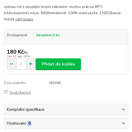
vyšívací niť s dvojitým levým zákrutem, možno prát na 95°C
(stálobarevné) návin: 5000mmateriál: 100% viskózasíla: 120D/2barva:
hnědá
celý popis
Dostupnost
Skladem 5 ks
180 Kč
/
ks
149 Kč
bez DPH
Přidat do košíku
Číslo produktu:
M1306
Do oblíbených
Kompletní specifikace
Hodnocení
0