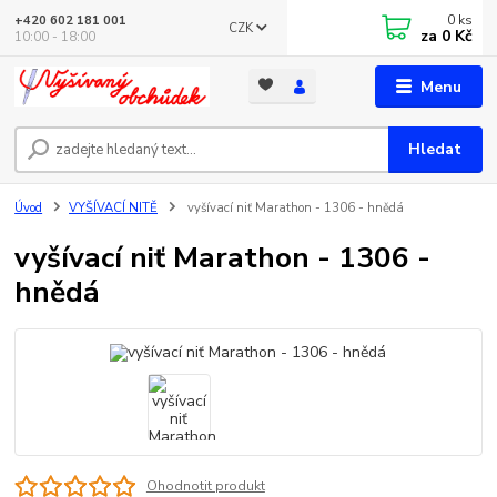
0
ks
+420 602 181 001
CZK
za
0 Kč
10:00 - 18:00
Menu
Hledat
Úvod
VYŠÍVACÍ NITĚ
vyšívací niť Marathon - 1306 - hnědá
vyšívací niť Marathon - 1306 -
hnědá
Ohodnotit produkt