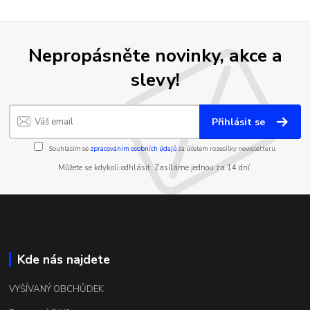
Nepropásněte novinky, akce a
slevy!
Přihlásit se
Souhlasím se
zpracováním osobních údajů
za účelem rozesílky newsletteru.
Můžete se kdykoli odhlásit. Zasíláme jednou za 14 dní.
Kde nás najdete
VYŠÍVANÝ OBCHŮDEK