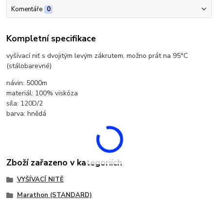
Komentáře
0
Kompletní specifikace
vyšívací niť s dvojitým levým zákrutem, možno prát na 95°C
(stálobarevné)
návin: 5000m
materiál: 100% viskóza
síla: 120D/2
barva: hnědá
Zboží zařazeno v kategoriích
VYŠÍVACÍ NITĚ
Marathon (STANDARD)