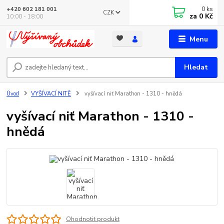
0
ks
+420 602 181 001
CZK
za
0 Kč
10:00 - 18:00
Menu
Hledat
Úvod
VYŠÍVACÍ NITĚ
vyšívací niť Marathon - 1310 - hnědá
vyšívací niť Marathon - 1310 -
hnědá
Ohodnotit produkt