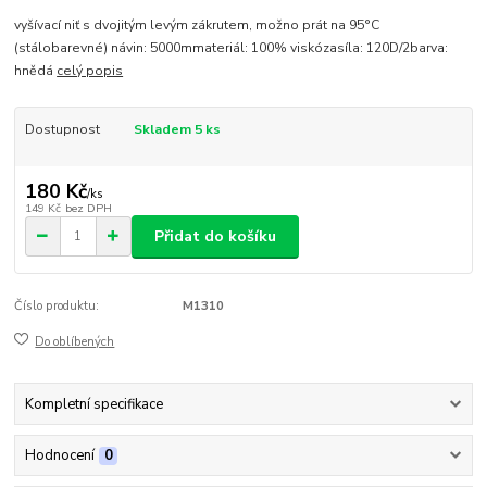
vyšívací niť s dvojitým levým zákrutem, možno prát na 95°C
(stálobarevné) návin: 5000mmateriál: 100% viskózasíla: 120D/2barva:
hnědá
celý popis
Dostupnost
Skladem 5 ks
180 Kč
/
ks
149 Kč
bez DPH
Přidat do košíku
Číslo produktu:
M1310
Do oblíbených
Kompletní specifikace
Hodnocení
0