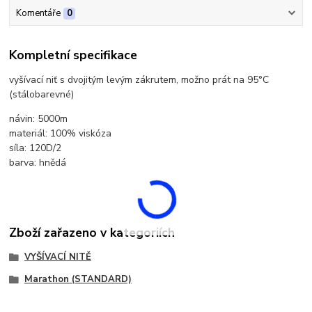
Komentáře
0
Kompletní specifikace
vyšívací niť s dvojitým levým zákrutem, možno prát na 95°C
(stálobarevné)
návin: 5000m
materiál: 100% viskóza
síla: 120D/2
barva: hnědá
Zboží zařazeno v kategoriích
VYŠÍVACÍ NITĚ
Marathon (STANDARD)