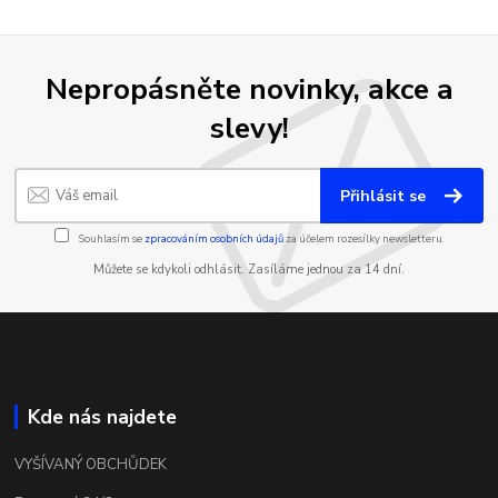
Nepropásněte novinky, akce a
slevy!
Přihlásit se
Souhlasím se
zpracováním osobních údajů
za účelem rozesílky newsletteru.
Můžete se kdykoli odhlásit. Zasíláme jednou za 14 dní.
Kde nás najdete
VYŠÍVANÝ OBCHŮDEK