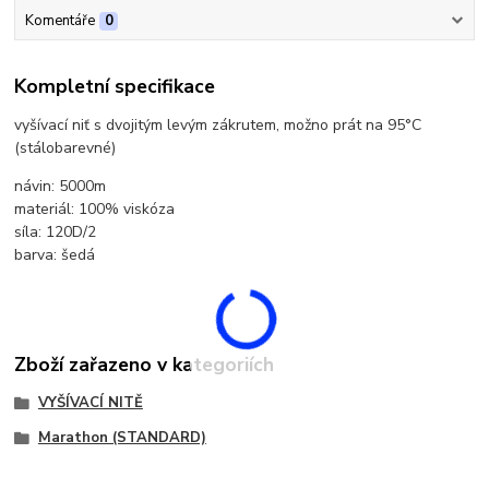
Komentáře
0
Kompletní specifikace
vyšívací niť s dvojitým levým zákrutem, možno prát na 95°C
(stálobarevné)
návin: 5000m
materiál: 100% viskóza
síla: 120D/2
barva: šedá
Zboží zařazeno v kategoriích
VYŠÍVACÍ NITĚ
Marathon (STANDARD)