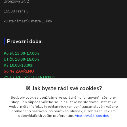
Bronzová 24/2
15500 Praha 5
kulaté náměstí u metra Lužiny
Provozní doba:
Po,St 13:00-17:00h
Út,Čt 10:00-18:00h
Pá 10:00-13:00h
So,Ne ZAVŘENO
29.7.2026 (St) 10:00-18:00h
🍪 Jak byste rádi své cookies?
Kontakty
Soubory cookies používáme ke správnému fungování našeho e-
shopu a v případě vašeho souhlasu také ke sledování statistik o
webu, měření efektivity reklamních kampaní, zapamatování vašeho
Simona Kozová
oblíbeného nastavení při používání stránek, či zobrazení reklam
+420 602 181 001
odpovídajících vašim preferencím.
Více k využití cookies
info@vysivanyobchudek.cz