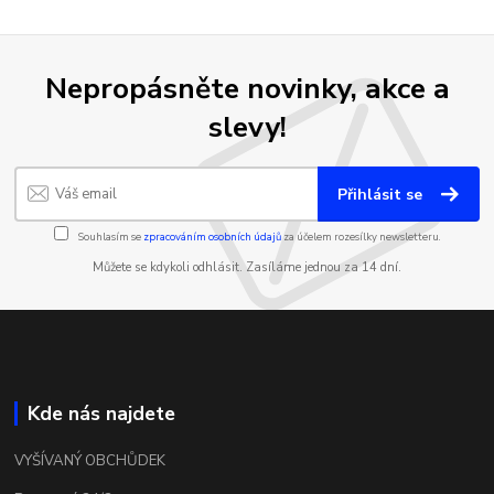
Nepropásněte novinky, akce a
slevy!
Přihlásit se
Souhlasím se
zpracováním osobních údajů
za účelem rozesílky newsletteru.
Můžete se kdykoli odhlásit. Zasíláme jednou za 14 dní.
Kde nás najdete
VYŠÍVANÝ OBCHŮDEK