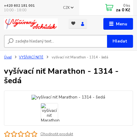
0
ks
+420 602 181 001
CZK
za
0 Kč
10:00 - 18:00
Menu
Hledat
Úvod
VYŠÍVACÍ NITĚ
vyšívací niť Marathon - 1314 - šedá
vyšívací niť Marathon - 1314 -
šedá
Ohodnotit produkt