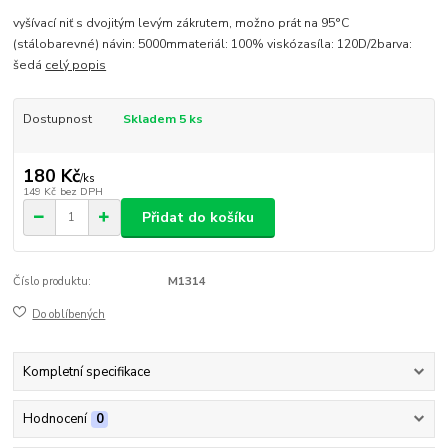
vyšívací niť s dvojitým levým zákrutem, možno prát na 95°C
(stálobarevné) návin: 5000mmateriál: 100% viskózasíla: 120D/2barva:
šedá
celý popis
Dostupnost
Skladem 5 ks
180 Kč
/
ks
149 Kč
bez DPH
Přidat do košíku
Číslo produktu:
M1314
Do oblíbených
Kompletní specifikace
Hodnocení
0