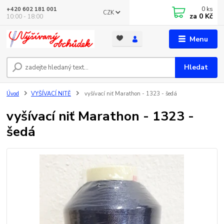
0
ks
+420 602 181 001
CZK
za
0 Kč
10:00 - 18:00
Menu
Hledat
Úvod
VYŠÍVACÍ NITĚ
vyšívací niť Marathon - 1323 - šedá
vyšívací niť Marathon - 1323 -
šedá