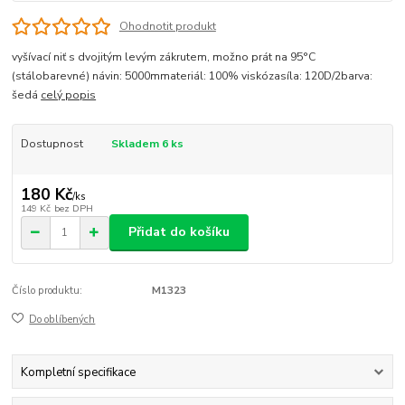
Ohodnotit produkt
vyšívací niť s dvojitým levým zákrutem, možno prát na 95°C
(stálobarevné) návin: 5000mmateriál: 100% viskózasíla: 120D/2barva:
šedá
celý popis
Dostupnost
Skladem 6 ks
180 Kč
/
ks
149 Kč
bez DPH
Přidat do košíku
Číslo produktu:
M1323
Do oblíbených
Kompletní specifikace