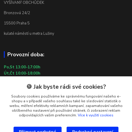
VYŠÍVANÝ OBCHŮDEK
Bronzová 24/2
15500 Praha 5
kulaté náměstí u metra Lužiny
Provozní doba:
Po,St 13:00-17:00h
Út,Čt 10:00-18:00h
Pá 10:00-13:00h
🍪 Jak byste rádi své cookies?
So,Ne ZAVŘENO
29.7.2026 (St) 10:00-18:00h
Soubory cookies používáme ke správnému fungování našeho e-
shopu a v případě vašeho souhlasu také ke sledování statistik o
webu, měření efektivity reklamních kampaní, zapamatování vašeho
Kontakty
oblíbeného nastavení při používání stránek, či zobrazení reklam
odpovídajících vašim preferencím.
Více k využití cookies
Simona Kozová
+420 602 181 001
Přijmout nezbytné
Podrobné nastavení