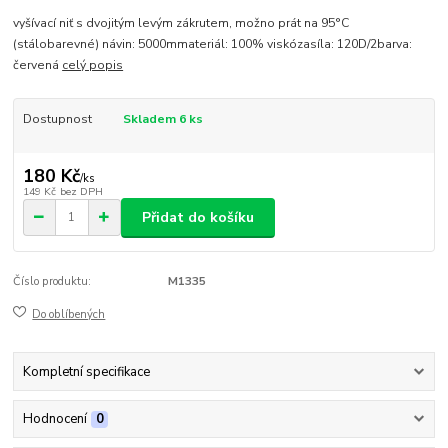
vyšívací niť s dvojitým levým zákrutem, možno prát na 95°C
(stálobarevné) návin: 5000mmateriál: 100% viskózasíla: 120D/2barva:
červená
celý popis
Dostupnost
Skladem 6 ks
180 Kč
/
ks
149 Kč
bez DPH
Přidat do košíku
Číslo produktu:
M1335
Do oblíbených
Kompletní specifikace
Hodnocení
0