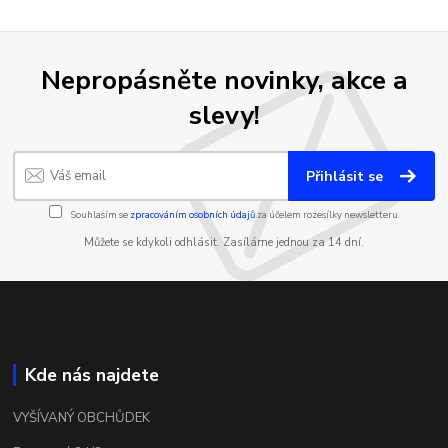
Nepropásněte novinky, akce a
slevy!
Přihlásit se
Souhlasím se
zpracováním osobních údajů
za účelem rozesílky newsletteru.
Můžete se kdykoli odhlásit. Zasíláme jednou za 14 dní.
Kde nás najdete
VYŠÍVANÝ OBCHŮDEK