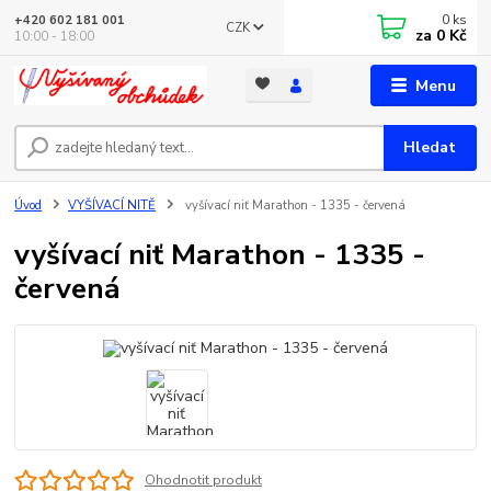
0
ks
+420 602 181 001
CZK
za
0 Kč
10:00 - 18:00
Menu
Hledat
Úvod
VYŠÍVACÍ NITĚ
vyšívací niť Marathon - 1335 - červená
vyšívací niť Marathon - 1335 -
červená
Ohodnotit produkt