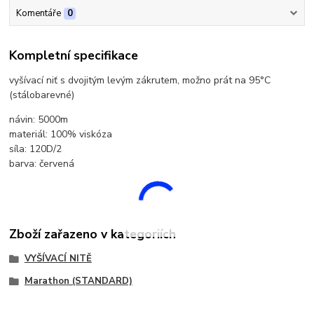
Komentáře
0
Kompletní specifikace
vyšívací niť s dvojitým levým zákrutem, možno prát na 95°C
(stálobarevné)
návin: 5000m
materiál: 100% viskóza
síla: 120D/2
barva: červená
Zboží zařazeno v kategoriích
VYŠÍVACÍ NITĚ
Marathon (STANDARD)