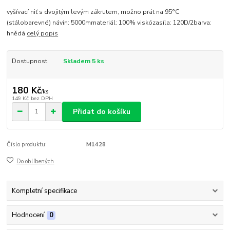
vyšívací niť s dvojitým levým zákrutem, možno prát na 95°C
(stálobarevné) návin: 5000mmateriál: 100% viskózasíla: 120D/2barva:
hnědá
celý popis
Dostupnost
Skladem 5 ks
180 Kč
/
ks
149 Kč
bez DPH
Přidat do košíku
Číslo produktu:
M1428
Do oblíbených
Kompletní specifikace
Hodnocení
0