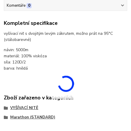
Komentáře
0
Kompletní specifikace
vyšívací niť s dvojitým levým zákrutem, možno prát na 95°C
(stálobarevné)
návin: 5000m
materiál: 100% viskóza
síla: 120D/2
barva: hnědá
Zboží zařazeno v kategoriích
VYŠÍVACÍ NITĚ
Marathon (STANDARD)