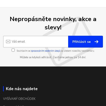
Nepropásněte novinky, akce a
slevy!
Přihlásit se
Souhlasím se
zpracováním osobních údajů
za účelem rozesílky newsletteru.
Můžete se kdykoli odhlásit. Zasíláme jednou za 14 dní.
Kde nás najdete
VYŠÍVANÝ OBCHŮDEK