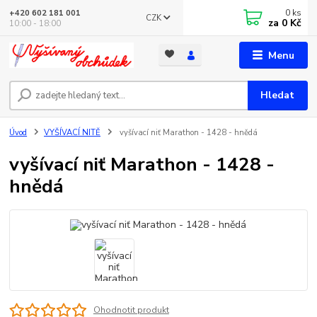
0
ks
+420 602 181 001
CZK
za
0 Kč
10:00 - 18:00
Menu
Hledat
Úvod
VYŠÍVACÍ NITĚ
vyšívací niť Marathon - 1428 - hnědá
vyšívací niť Marathon - 1428 -
hnědá
Ohodnotit produkt