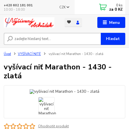
0
ks
+420 602 181 001
CZK
za
0 Kč
10:00 - 18:00
Menu
Hledat
Úvod
VYŠÍVACÍ NITĚ
vyšívací niť Marathon - 1430 - zlatá
vyšívací niť Marathon - 1430 -
zlatá
Ohodnotit produkt