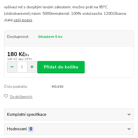
vyšívací niť s dvojitým levým zákrutem, možno prát na 95°C
(stálobarevné) návin: 5000mmateriál: 100% viskózasíla: 120D/2barva:
zlatá
celý popis
Dostupnost
Skladem 5 ks
180 Kč
/
ks
149 Kč
bez DPH
Přidat do košíku
Číslo produktu:
M1430
Do oblíbených
Kompletní specifikace
Hodnocení
0