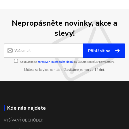
Nepropásněte novinky, akce a
slevy!
Přihlásit se
Souhlasím se
zpracováním osobních údajů
za účelem rozesílky newsletteru.
Můžete se kdykoli odhlásit. Zasíláme jednou za 14 dní.
Kde nás najdete
VYŠÍVANÝ OBCHŮDEK