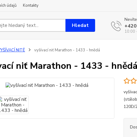
ích údajů
Kontakty
Nevíte
Hledat
+420
10:00 
YŠÍVACÍ NITĚ
vyšívací niť Marathon - 1433 - hnědá
vací niť Marathon - 1433 - hněd
vyšíva
(stálo
120D/2
Dos