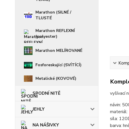
Marathon (SILNÉ /
TLUSTÉ
Marathon REFLEXNÍ
(polyester)
Marathon MELÍROVANÉ
Kompl
Fosforeskující (SVÍTÍCÍ)
Metalické (KOVOVÉ)
Komple
vyšívací 
SPODNÍ NITĚ
návin: 5
JEHLY
materiál
síla: 120
NA NÁŠIVKY
barva: hn