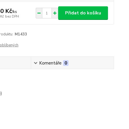
0 Kč
/
ks
Přidat do košíku
 Kč
bez DPH
roduktu:
M1433
oblíbených
Komentáře
0
)