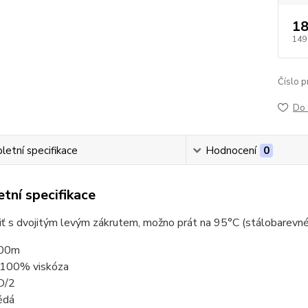
18
149
Číslo p
Do 
etní specifikace
Hodnocení
0
tní specifikace
niť s dvojitým levým zákrutem, možno prát na 95°C (stálobarevné
000m
: 100% viskóza
D/2
ědá