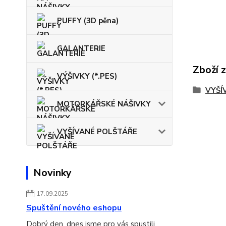
PUFFY (3D pěna)
GALANTERIE
Zboží 
VÝŠIVKY (*.PES)
VYŠÍ
MOTORKÁŘSKÉ NÁŠIVKY
VYŠÍVANÉ POLŠTÁŘE
Novinky
17.09.2025
Spuštění nového eshopu
Dobrý den, dnes jsme pro vás spustili