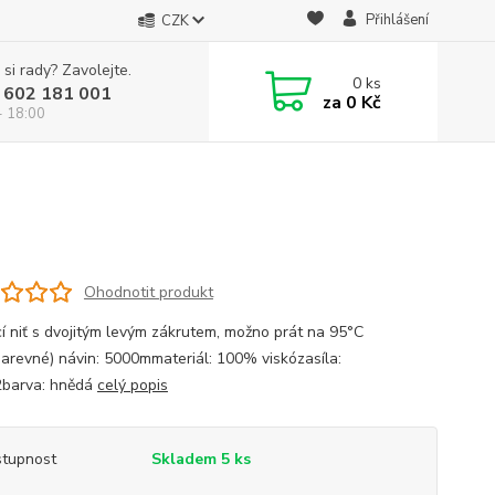
Přihlášení
CZK
 si rady? Zavolejte.
0
ks
 602 181 001
za
0 Kč
- 18:00
á
Ohodnotit produkt
cí niť s dvojitým levým zákrutem, možno prát na 95°C
barevné) návin: 5000mmateriál: 100% viskózasíla:
barva: hnědá
celý popis
tupnost
Skladem 5 ks