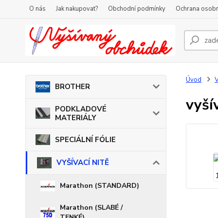
O nás
Jak nakupovat?
Obchodní podmínky
Ochrana osobn
Úvod
V
BROTHER
vyší
PODKLADOVÉ
MATERIÁLY
SPECIÁLNÍ FÓLIE
VYŠÍVACÍ NITĚ
Marathon (STANDARD)
Marathon (SLABÉ /
TENKÉ)