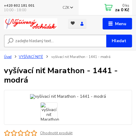
0
ks
+420 602 181 001
CZK
za
0 Kč
10:00 - 18:00
Menu
Hledat
Úvod
VYŠÍVACÍ NITĚ
vyšívací niť Marathon - 1441 - modrá
vyšívací niť Marathon - 1441 -
modrá
Ohodnotit produkt