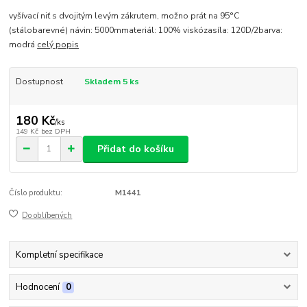
vyšívací niť s dvojitým levým zákrutem, možno prát na 95°C
(stálobarevné) návin: 5000mmateriál: 100% viskózasíla: 120D/2barva:
modrá
celý popis
Dostupnost
Skladem 5 ks
180 Kč
/
ks
149 Kč
bez DPH
Přidat do košíku
Číslo produktu:
M1441
Do oblíbených
Kompletní specifikace
Hodnocení
0