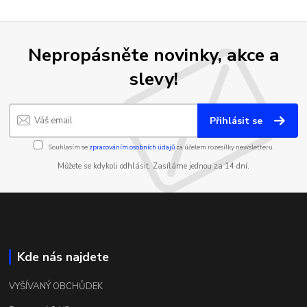
Nepropásněte novinky, akce a
slevy!
Přihlásit se
Souhlasím se
zpracováním osobních údajů
za účelem rozesílky newsletteru.
Můžete se kdykoli odhlásit. Zasíláme jednou za 14 dní.
Kde nás najdete
VYŠÍVANÝ OBCHŮDEK