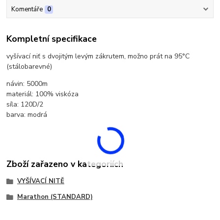
Komentáře
0
Kompletní specifikace
vyšívací niť s dvojitým levým zákrutem, možno prát na 95°C
(stálobarevné)
návin: 5000m
materiál: 100% viskóza
síla: 120D/2
barva: modrá
Zboží zařazeno v kategoriích
VYŠÍVACÍ NITĚ
Marathon (STANDARD)