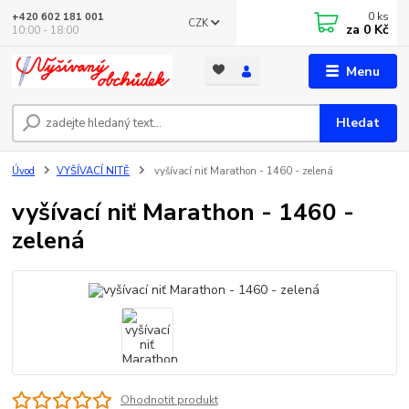
0
ks
+420 602 181 001
CZK
za
0 Kč
10:00 - 18:00
Menu
Hledat
Úvod
VYŠÍVACÍ NITĚ
vyšívací niť Marathon - 1460 - zelená
vyšívací niť Marathon - 1460 -
zelená
Ohodnotit produkt