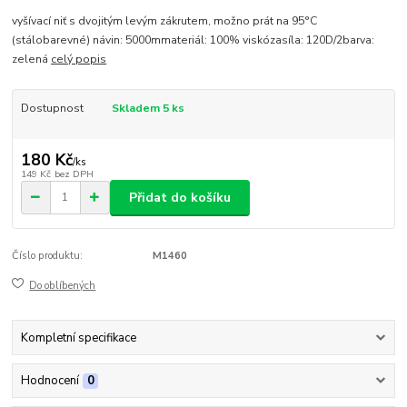
vyšívací niť s dvojitým levým zákrutem, možno prát na 95°C
(stálobarevné) návin: 5000mmateriál: 100% viskózasíla: 120D/2barva:
zelená
celý popis
Dostupnost
Skladem 5 ks
180 Kč
/
ks
149 Kč
bez DPH
Přidat do košíku
Číslo produktu:
M1460
Do oblíbených
Kompletní specifikace
Hodnocení
0