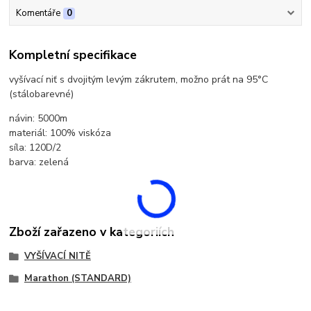
Komentáře
0
Kompletní specifikace
vyšívací niť s dvojitým levým zákrutem, možno prát na 95°C
(stálobarevné)
návin: 5000m
materiál: 100% viskóza
síla: 120D/2
barva: zelená
Zboží zařazeno v kategoriích
VYŠÍVACÍ NITĚ
Marathon (STANDARD)