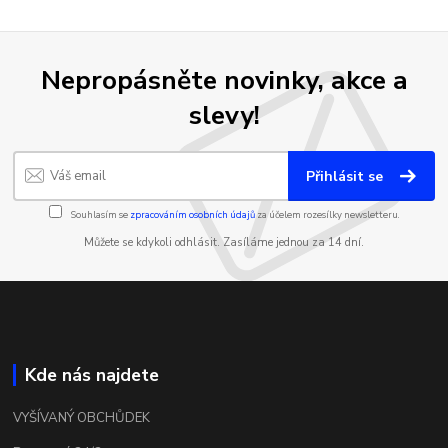
Nepropásněte novinky, akce a
slevy!
Přihlásit se
Souhlasím se
zpracováním osobních údajů
za účelem rozesílky newsletteru.
Můžete se kdykoli odhlásit. Zasíláme jednou za 14 dní.
Kde nás najdete
VYŠÍVANÝ OBCHŮDEK