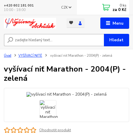
0
ks
+420 602 181 001
CZK
za
0 Kč
10:00 - 18:00
Menu
Hledat
Úvod
VYŠÍVACÍ NITĚ
vyšívací niť Marathon - 2004(P) - zelená
vyšívací niť Marathon - 2004(P) -
zelená
Ohodnotit produkt