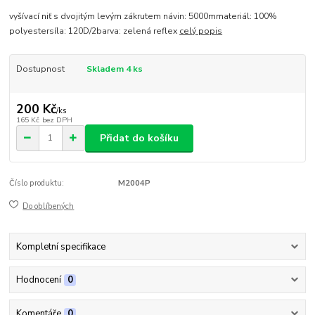
vyšívací niť s dvojitým levým zákrutem návin: 5000mmateriál: 100%
polyestersíla: 120D/2barva: zelená reflex
celý popis
Dostupnost
Skladem 4 ks
200 Kč
/
ks
165 Kč
bez DPH
Přidat do košíku
Číslo produktu:
M2004P
Do oblíbených
Kompletní specifikace
Hodnocení
0
Komentáře
0