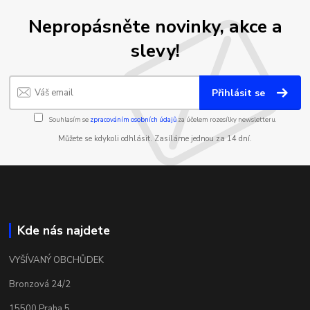
Nepropásněte novinky, akce a
slevy!
Přihlásit se
Souhlasím se
zpracováním osobních údajů
za účelem rozesílky newsletteru.
Můžete se kdykoli odhlásit. Zasíláme jednou za 14 dní.
Kde nás najdete
VYŠÍVANÝ OBCHŮDEK
Bronzová 24/2
15500 Praha 5