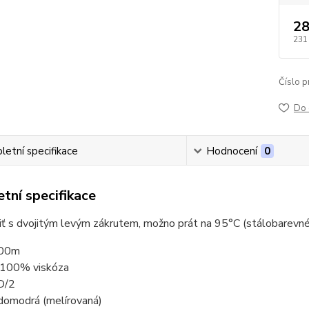
28
231
Číslo p
Do 
etní specifikace
Hodnocení
0
tní specifikace
niť s dvojitým levým zákrutem, možno prát na 95°C (stálobarevné
000m
: 100% viskóza
D/2
edomodrá (melírovaná)