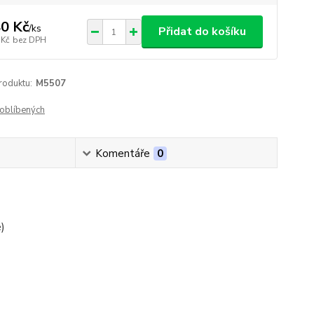
0 Kč
/
ks
Přidat do košíku
 Kč
bez DPH
roduktu:
M5507
oblíbených
Komentáře
0
)