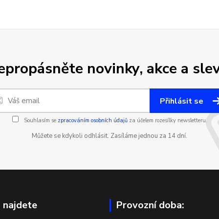
epropásněte novinky, akce a slev
Přihlásit se
Souhlasím se
zpracováním osobních údajů
za účelem rozesílky newsletteru.
Můžete se kdykoli odhlásit. Zasíláme jednou za 14 dní.
 najdete
Provozní doba: