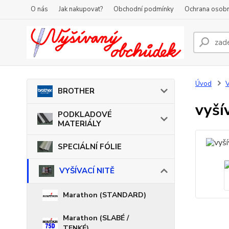
O nás
Jak nakupovat?
Obchodní podmínky
Ochrana osobn
Úvod
V
BROTHER
vyší
PODKLADOVÉ
MATERIÁLY
SPECIÁLNÍ FÓLIE
VYŠÍVACÍ NITĚ
Marathon (STANDARD)
Marathon (SLABÉ /
TENKÉ)