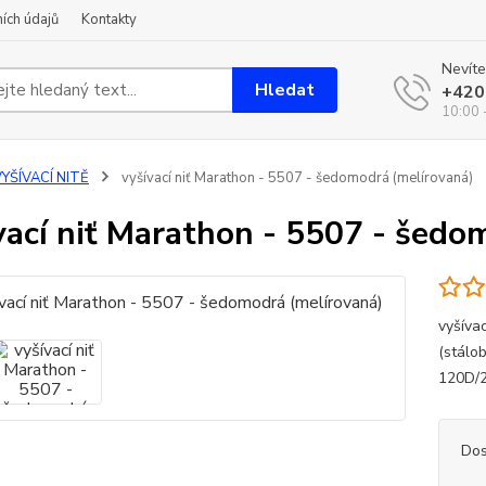
ích údajů
Kontakty
Nevíte
Hledat
+420
10:00 
YŠÍVACÍ NITĚ
vyšívací niť Marathon - 5507 - šedomodrá (melírovaná)
vací niť Marathon - 5507 - šedo
vyšíva
(stálo
120D/2
Dos