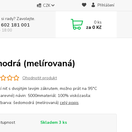
Přihlášení
CZK
 si rady? Zavolejte.
0
ks
 602 181 001
za
0 Kč
- 18:00
modrá (melírovaná)
Ohodnotit produkt
cí niť s dvojitým levým zákrutem, možno prát na 95°C
barevné) návin: 5000mmateriál: 100% viskózasíla:
barva: šedomodrá (melírovaná)
celý popis
tupnost
Skladem 3 ks