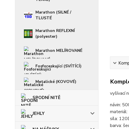
Marathon (SILNÉ /
TLUSTÉ
Marathon REFLEXNÍ
(polyester)
Marathon MELÍROVANÉ
Kompl
Fosforeskující (SVÍTÍCÍ)
Komple
Metalické (KOVOVÉ)
vyšívací 
SPODNÍ NITĚ
návin: 5
materiál
JEHLY
síla: 120
barva: š