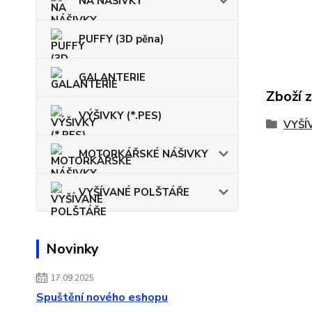
NA NÁŠIVKY
PUFFY (3D pěna)
GALANTERIE
Zboží 
VÝŠIVKY (*.PES)
VYŠÍ
MOTORKÁŘSKÉ NÁŠIVKY
VYŠÍVANÉ POLŠTÁŘE
Novinky
17.09.2025
Spuštění nového eshopu