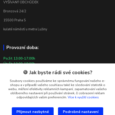
VYŠÍVANÝ OBCHŮDEK
Bronzová 24/2
15500 Praha 5
kulaté náměstí u metra Lužiny
Provozní doba:
Po,St 13:00-17:00h
Út,Čt 10:00-18:00h
Pá 10:00-13:00h
🍪 Jak byste rádi své cookies?
So,Ne ZAVŘENO
29.7.2026 (St) 10:00-18:00h
Soubory cookies používáme ke správnému fungování našeho e-
shopu a v případě vašeho souhlasu také ke sledování statistik o
webu, měření efektivity reklamních kampaní, zapamatování vašeho
oblíbeného nastavení při používání stránek, či zobrazení reklam
Kontakty
odpovídajících vašim preferencím.
Více k využití cookies
Simona Kozová
+420 602 181 001
Přijmout nezbytné
Podrobné nastavení