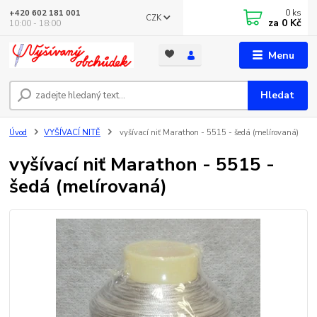
0
ks
+420 602 181 001
CZK
za
0 Kč
10:00 - 18:00
Menu
Hledat
Úvod
VYŠÍVACÍ NITĚ
vyšívací niť Marathon - 5515 - šedá (melírovaná)
vyšívací niť Marathon - 5515 -
šedá (melírovaná)