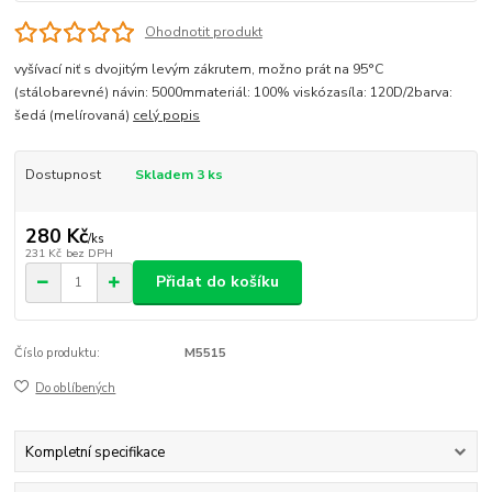
Ohodnotit produkt
vyšívací niť s dvojitým levým zákrutem, možno prát na 95°C
(stálobarevné) návin: 5000mmateriál: 100% viskózasíla: 120D/2barva:
šedá (melírovaná)
celý popis
Dostupnost
Skladem 3 ks
280 Kč
/
ks
231 Kč
bez DPH
Přidat do košíku
Číslo produktu:
M5515
Do oblíbených
Kompletní specifikace