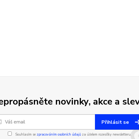
epropásněte novinky, akce a slev
Přihlásit se
Souhlasím se
zpracováním osobních údajů
za účelem rozesílky newsletteru.