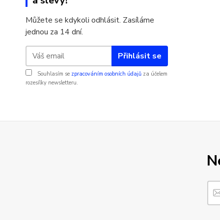
a slevy!
Můžete se kdykoli odhlásit. Zasíláme
jednou za 14 dní.
Přihlásit se
Souhlasím se
zpracováním osobních údajů
za účelem
rozesílky newsletteru.
N