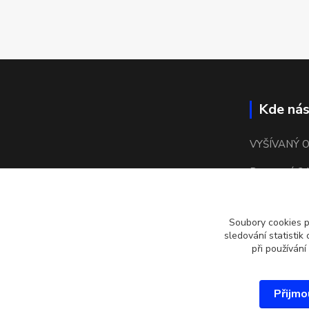
Kde nás
VYŠÍVANÝ 
Bronzová 24
15500 Praha
Soubory cookies 
kulaté náměs
sledování statisti
při používání
Přijmo