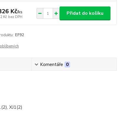
326 Kč
/
ks
Přidat do košíku
22 Kč
bez DPH
roduktu:
EF92
oblíbených
Komentáře
0
(2), XJ1(2)