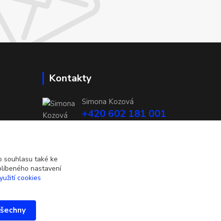
Kontakty
Simona Kozová
+420 602 181 001
info@vysivanyobchudek.cz
 souhlasu také ke
blíbeného nastavení
yužití cookies
všechny