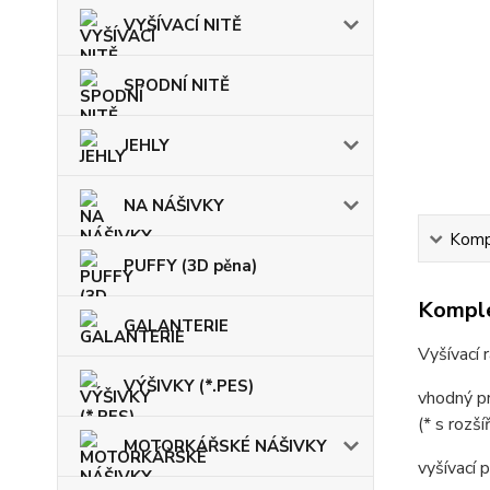
VYŠÍVACÍ NITĚ
SPODNÍ NITĚ
JEHLY
NA NÁŠIVKY
Kompl
PUFFY (3D pěna)
Komple
GALANTERIE
Vyšívací
VÝŠIVKY (*.PES)
vhodný pr
(* s rozš
MOTORKÁŘSKÉ NÁŠIVKY
vyšívací