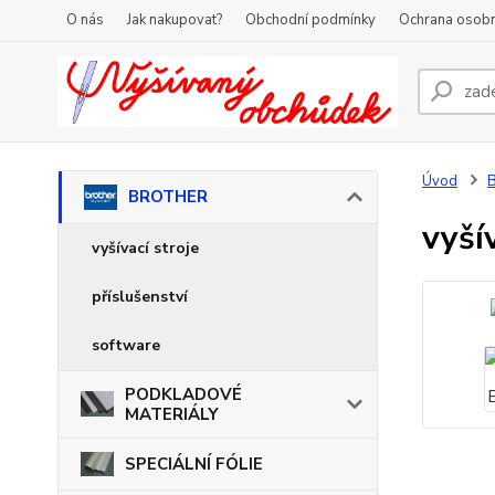
O nás
Jak nakupovat?
Obchodní podmínky
Ochrana osobn
Úvod
BROTHER
vyší
vyšívací stroje
příslušenství
software
PODKLADOVÉ
MATERIÁLY
SPECIÁLNÍ FÓLIE