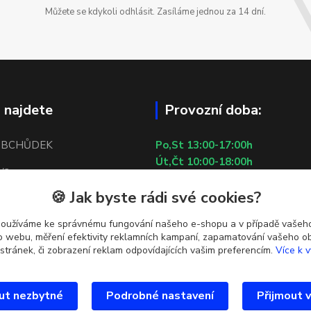
Můžete se kdykoli odhlásit. Zasíláme jednou za 14 dní.
 najdete
Provozní doba:
OBCHŮDEK
Po,St 13:00-17:00h
Út,Čt 10:00-18:00h
/2
Pá 10:00-13:00h
🍪 Jak byste rádi své cookies?
So,Ne ZAVŘENO
 5
29.7.2026 (St) 10:00-18:00h
používáme ke správnému fungování našeho e-shopu a v případě vašeho
tí u metra Lužiny
k o webu, měření efektivity reklamních kampaní, zapamatování vašeho o
 stránek, či zobrazení reklam odpovídajících vašim preferencím.
Více k v
ut nezbytné
Podrobné nastavení
Přijmout 