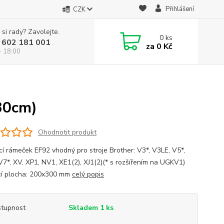
Přihlášení
CZK
 si rady? Zavolejte.
0
ks
 602 181 001
za
0 Kč
- 18:00
30cm)
Ohodnotit produkt
cí rámeček EF92 vhodný pro stroje Brother: V3*, V3LE, V5*,
V7*, XV, XP1, NV1, XE1(2), XJ1(2)(* s rozšířením na UGKV1)
cí plocha: 200x300 mm
celý popis
tupnost
Skladem 1 ks