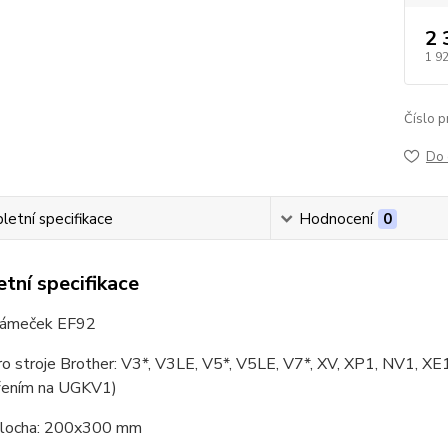
2 
1 9
Číslo p
Do 
etní specifikace
Hodnocení
0
tní specifikace
 rámeček EF92
o stroje Brother: V3*, V3LE, V5*, V5LE, V7*, XV, XP1, NV1, XE1
ířením na UGKV1)
 plocha: 200x300 mm