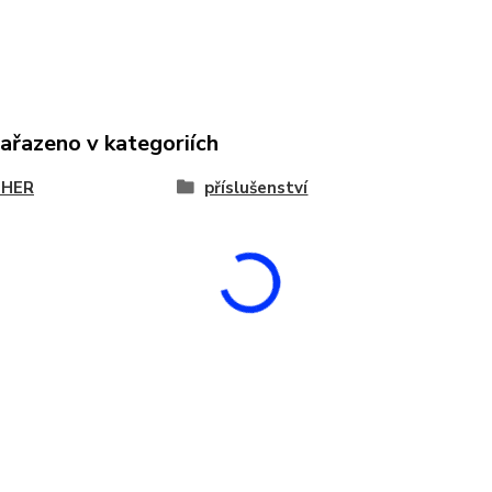
zařazeno v kategoriích
THER
příslušenství