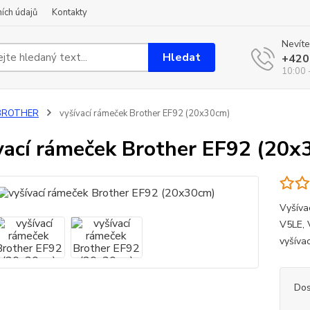
ích údajů
Kontakty
Nevíte
Hledat
+420
10:00 
BROTHER
vyšívací rámeček Brother EF92 (20x30cm)
vací rámeček Brother EF92 (20x
Vyšíva
V5LE, 
vyšíva
Dos