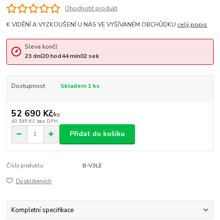
Ohodnotit produkt
K VIDĚNÍ A VYZKOUŠENÍ U NÁS VE VYŠÍVANÉM OBCHŮDKU
celý popis
Sleva končí:
23
dní
20
hod
44
min
02
sek
Dostupnost
Skladem 1 ks
52 690 Kč
/
ks
43 545 Kč
bez DPH
Přidat do košíku
Číslo produktu:
B-V3LE
Do oblíbených
Kompletní specifikace