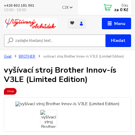
0
ks
+420 602 181 001
CZK
za
0 Kč
10:00 - 18:00
Menu
Hledat
Úvod
BROTHER
vyšívací stroj Brother Innov-ís V3LE (Limited Edition)
vyšívací stroj Brother Innov-ís
V3LE (Limited Edition)
Akce