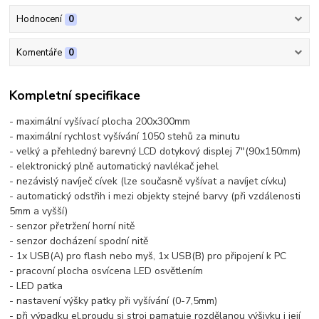
Hodnocení
0
Komentáře
0
Kompletní specifikace
- maximální vyšívací plocha 200x300mm
- maximální rychlost vyšívání 1050 stehů za minutu
- velký a přehledný barevný LCD dotykový displej 7"(90x150mm)
- elektronický plně automatický navlékač jehel
- nezávislý navíječ cívek (lze současně vyšívat a navíjet cívku)
- automatický odstřih i mezi objekty stejné barvy (při vzdálenosti
5mm a vyšší)
- senzor přetržení horní nitě
- senzor docházení spodní nitě
- 1x USB(A) pro flash nebo myš, 1x USB(B) pro připojení k PC
- pracovní plocha osvícena LED osvětlením
- LED patka
- nastavení výšky patky při vyšívání (0-7,5mm)
- při výpadku el.proudu si stroj pamatuje rozdělanou výšivku i její