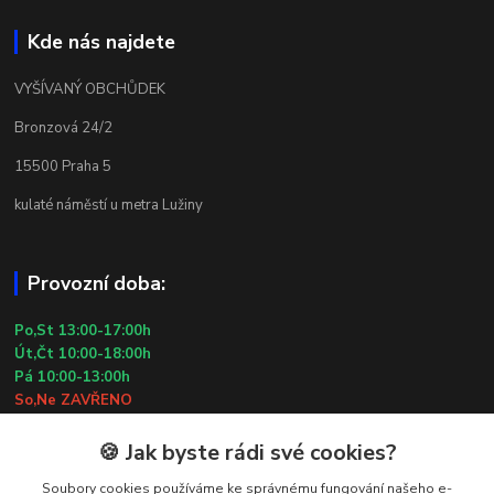
Kde nás najdete
VYŠÍVANÝ OBCHŮDEK
Bronzová 24/2
15500 Praha 5
kulaté náměstí u metra Lužiny
Provozní doba:
Po,St 13:00-17:00h
Út,Čt 10:00-18:00h
Pá 10:00-13:00h
So,Ne ZAVŘENO
29.7.2026 (St) 10:00-18:00h
🍪 Jak byste rádi své cookies?
Kontakty
Soubory cookies používáme ke správnému fungování našeho e-