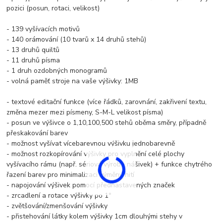
pozici (posun, rotaci, velikost)
- 139 vyšívacích motivů
- 140 orámování (10 tvarů x 14 druhů stehů)
- 13 druhů quiltů
- 11 druhů písma
- 1 druh ozdobných monogramů
- volná paměť stroje na vaše výšivky: 1MB
- textové editační funkce (více řádků, zarovnání, zakřivení textu,
změna mezer mezi písmeny, S-M-L velikost písma)
- posun ve výšivce o 1,10,100,500 stehů oběma směry, případně
přeskakování barev
- možnost vyšívat vícebarevnou výšivku jednobarevně
- možnost rozkopírování výšivky pro vyplnění celé plochy
vyšívacího rámu (např. sériová výroba nášivek) + funkce chytrého
řazení barev pro minimalizaci výměny nití
- napojování výšivek pomocí přednastavených značek
- zrcadlení a rotace výšivky po 1°
- zvětšování/zmenšování výšivky
- přistehování látky kolem výšivky 1cm dlouhými stehy v