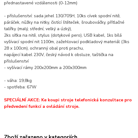
přednastavené vzdálenosti (0-12mm)
- příslušenství: sada jehel 130/705H, 10ks cívek spodní nitě,
páráček, nůžky na nitky, čistící štěteček, šroubováčky, přítlačné
talířky (malý, střední, velký a úzký),
2ks síťka na nitě, stylus (dotykové pero), USB kabel, 1ks bílá
vyšívací spodní nit 1100m, zažehlovací podkladový materiál (3ks
28 x 100cm), ochranný obal proti prachu,
napájecí kabel 230V, český návod k obsluze, taštička na
příslušenství
- vyšívací rámy 200x200mm a 200x300mm
- váha: 19,8kg
- spotřeba: 67W
SPECIÁLNÍ AKCE: Ke koupi stroje telefonická konzultace pro
předvedení funkcí a ovládání stroje.
Zboží zařazeno v kategoriích