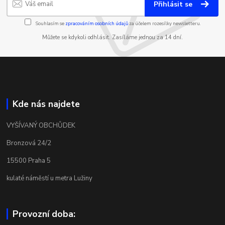
Přihlásit se
Souhlasím se
zpracováním osobních údajů
za účelem rozesílky newsletteru.
Můžete se kdykoli odhlásit. Zasíláme jednou za 14 dní.
Kde nás najdete
VYŠÍVANÝ OBCHŮDEK
Bronzová 24/2
15500 Praha 5
kulaté náměstí u metra Lužiny
Provozní doba: