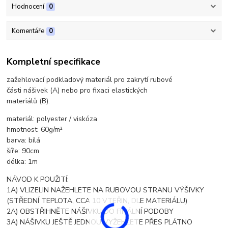
Hodnocení
0
Komentáře
0
Kompletní specifikace
zažehlovací podkladový materiál pro zakrytí rubové
části nášivek (A) nebo pro fixaci elastických
materiálů (B).
materiál: polyester / viskóza
hmotnost: 60g/m²
barva: bílá
šíře: 90cm
délka: 1m
NÁVOD K POUŽITÍ:
1A) VLIZELIN NAŽEHLETE NA RUBOVOU STRANU VÝŠIVKY
(STŘEDNÍ TEPLOTA, CCA 10 VTEŘIN, DLE MATERIÁLU)
2A) OBSTŘIHNĚTE NÁŠIVKU DO FINÁLNÍ PODOBY
3A) NÁŠIVKU JEŠTĚ JEDNOU VYŽEHLETE PŘES PLÁTNO