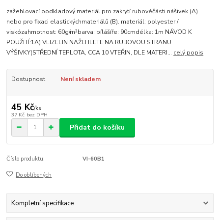
zažehlovací podkladový materiál pro zakrytí rubovéčásti nášivek (A)
nebo pro fixaci elastickýchmateriálů (B). materiál: polyester /
viskózahmotnost: 60g/m²barva: bílášíře: 90cmdélka: 1m NÁVOD K
POUŽITÍ:1A) VLIZELIN NAŽEHLETE NA RUBOVOU STRANU
VÝŠIVKY(STŘEDNÍ TEPLOTA, CCA 10 VTEŘIN, DLE MATERI...
celý popis
Dostupnost
Není skladem
45 Kč
/
ks
37 Kč
bez DPH
Přidat do košíku
Číslo produktu:
VI-60B1
Do oblíbených
Kompletní specifikace