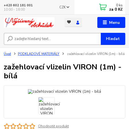
0
ks
+420 602 181 001
CZK
za
0 Kč
10:00 - 18:00
Menu
Hledat
Úvod
PODKLADOVÉ MATERIÁLY
zažehlovací vlizelin VIRON (1m) - bílá
zažehlovací vlizelin VIRON (1m) -
bílá
Ohodnotit produkt